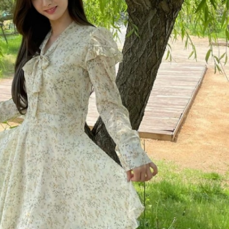
FACEBOOK
GOOGLE