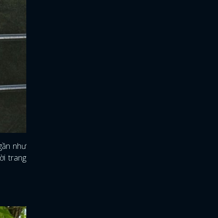
 gần như
ời trang