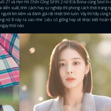
uổi 21
và
Hẹn Hò Chốn Công Sở
thì 2 nữ 8 là Bona cùng Seol In
diễn xuất, tính cách hay sự nghiệp thì phong cách thời trang n
gười tìm kiếm và đánh giá rất nhiệt tình luôn. Vậy thì hãy cùng 
àng nữ 8 này ra sao nhé. Liệu có giống hay sẽ khác biệt hoàn 
 ngay thôi nào.