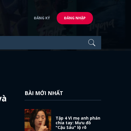
ĐĂNG KÝ
ĐĂNG NHẬP
BÀI MỚI NHẤT
và
Tập 4 Vì mẹ anh phán
chia tay: Mưu đồ
"Cậu Sáu" lộ rõ