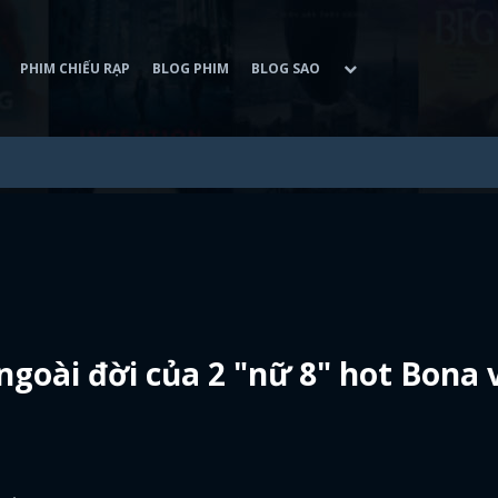
PHIM CHIẾU RẠP
BLOG PHIM
BLOG SAO
goài đời của 2 "nữ 8" hot Bona 