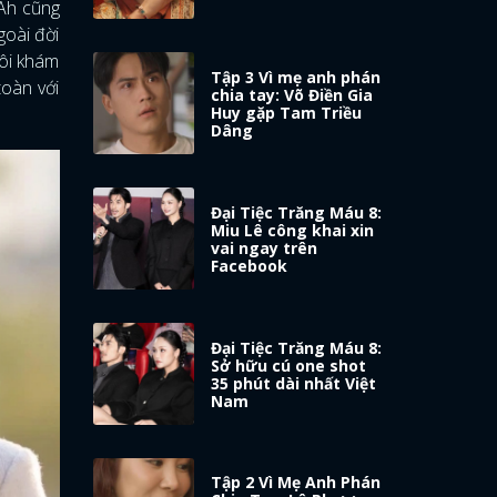
 Ah cũng
goài đời
tôi khám
Tập 3 Vì mẹ anh phán
toàn với
chia tay: Võ Điền Gia
Huy gặp Tam Triều
Dâng
Đại Tiệc Trăng Máu 8:
Miu Lê công khai xin
vai ngay trên
Facebook
Đại Tiệc Trăng Máu 8:
Sở hữu cú one shot
35 phút dài nhất Việt
Nam
Tập 2 Vì Mẹ Anh Phán