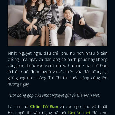
Nhật Nguyệt nghĩ, đâu chỉ "phụ nữ hơn nhau ở tấm
chồng" mà ngay cả đàn ông có hạnh phúc hay không
cũng phụ thuộc vào vợ rất nhiều. Cứ nhìn Chân Tử Đan
là biết. Cưới được người vợ vừa hiền vừa đảm đang lại
giỏi giang như Uông Thi Thi thì cuộc sống cũng lên
hương ngay.
*Bài đóng góp của Nhật Nguyệt gửi về DienAnh.Net.
Là fan của
Chân Tử Đan
và các ngôi sao võ thuật
Hoa ngữ thì vào mạng xã hội
DienAnh.net
để xem