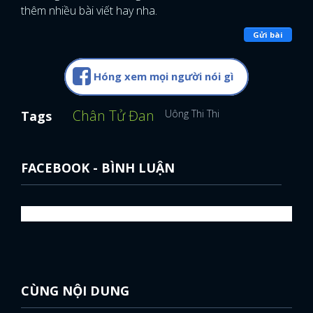
thêm nhiều bài viết hay nha.
Gửi bài
Hóng xem mọi người nói gì
Chân Tử Đan
Uông Thi Thi
Tags
FACEBOOK - BÌNH LUẬN
CÙNG NỘI DUNG