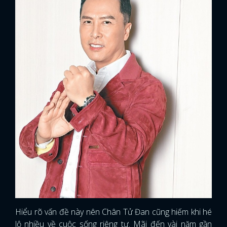
Hiểu rõ vấn đề này nên Chân Tử Đan cũng hiếm khi hé
lộ nhiều về cuộc sống riêng tư. Mãi đến vài năm gần