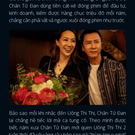
Chân Tử Đan dùng tiền cát-xê đóng phim để đầu tư,
kinh doanh, kiếm được hàng chục triệu đô mỗi năm,
chẳng cần phải vất vả ngược xuôi đóng phim như trước.
Bảo sao mỗi khi nhắc đến Uông Thi Thi, Chân Tử Đan
lại chẳng hề tiếc lời mà ca tụng cô. Theo mình được
biết, năm xưa Chân Tử Đan mới quen Uông Thi Thi 2
tuần thôi đã vội vàng cầu hôn con gái "trùm kim cương"