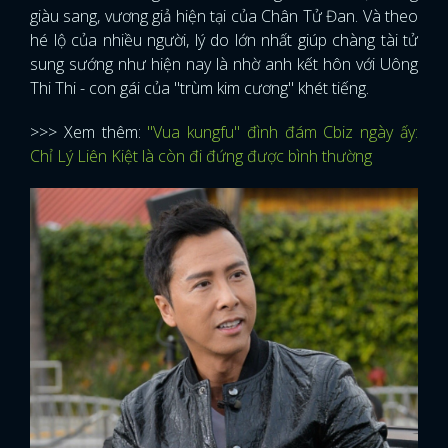
giàu sang, vương giả hiện tại của Chân Tử Đan. Và theo
hé lộ của nhiều người, lý do lớn nhất giúp chàng tài tử
sung sướng như hiện nay là nhờ anh kết hôn với Uông
Thi Thi - con gái của "trùm kim cương" khét tiếng.
>>> Xem thêm:
"Vua kungfu" đình đám Cbiz ngày ấy:
Chỉ Lý Liên Kiệt là còn đi đứng được bình thường