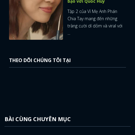
bạo với Quốc Huy
Tập 2 của Vì Mẹ Anh Phán
Chia Tay mang đến những
tràng cười dí dỏm và viral với
...
THEO DÕI CHÚNG TÔI TẠI
BÀI CÙNG CHUYÊN MỤC