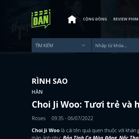
CỘNG ĐỒNG
REVIEW PHIM
RÌNH SAO
HÀN
Choi Ji Woo: Tươi trẻ và
Roses
09:35 - 06/07/2022
Choi Ji Woo
là cái tên quá quen thuộc với khán 
màn ảnh như:
Bản Tình Ca Mùa Đông
,
Nấc Tha