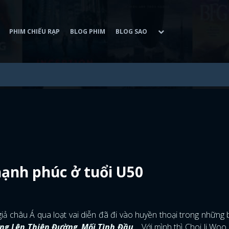
PHIM CHIẾU RẠP
BLOG PHIM
BLOG SAO
 hạnh phúc ở tuổi U50
giả châu Á qua loạt vai diễn đã đi vào huyền thoại trong những
ng Lên Thiên Đường
,
Mối Tình Đầu
,... Với mình thì Choi Ji Woo