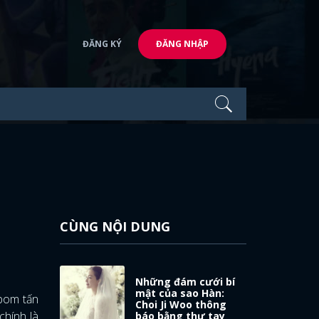
ĐĂNG KÝ
ĐĂNG NHẬP
CÙNG NỘI DUNG
Những đám cưới bí
mật của sao Hàn:
 bom tấn
Choi Ji Woo thông
 chính là
báo bằng thư tay