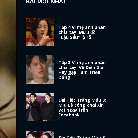
BÀI MỚI NHẤT
Tập 4 Vì mẹ anh phán
chia tay: Mưu đồ
"Cậu Sáu" lộ rõ
Tập 3 Vì mẹ anh phán
chia tay: Võ Điền Gia
Huy gặp Tam Triều
Dâng
Đại Tiệc Trăng Máu 8:
Miu Lê công khai xin
vai ngay trên
Facebook
Đại Tiệc Trăng Máu 8: