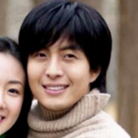
FACEBOOK
GOOGLE