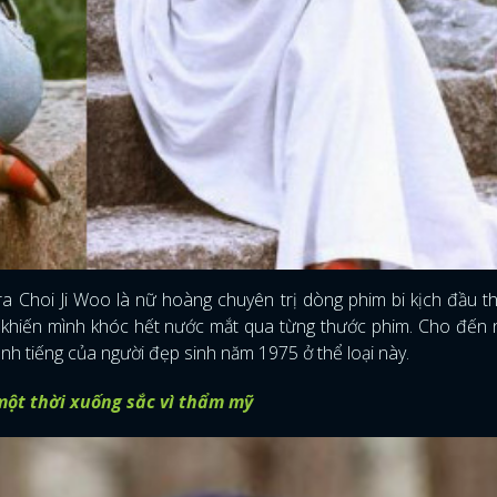
 Choi Ji Woo là nữ hoàng chuyên trị dòng phim bi kịch đầu t
oo khiến mình khóc hết nước mắt qua từng thước phim. Cho đến 
h tiếng của người đẹp sinh năm 1975 ở thể loại này.
ột thời xuống sắc vì thẩm mỹ
ĐĂNG NHẬP