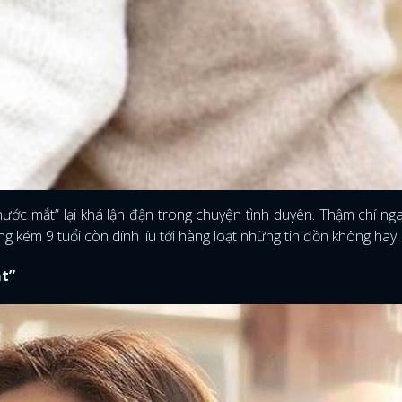
ớc mắt” lại khá lận đận trong chuyện tình duyên. Thậm chí nga
g kém 9 tuổi còn dính líu tới hàng loạt những tin đồn không hay.
t”