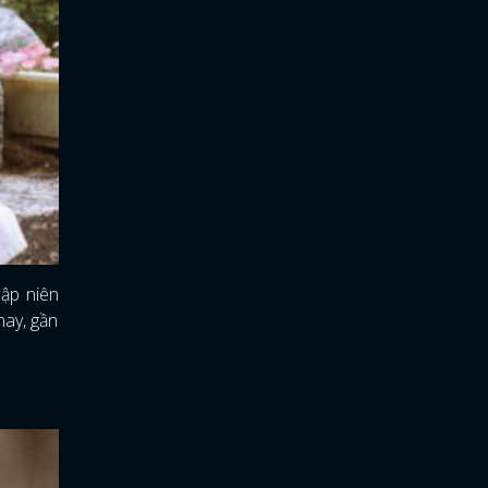
hập niên
nay, gần