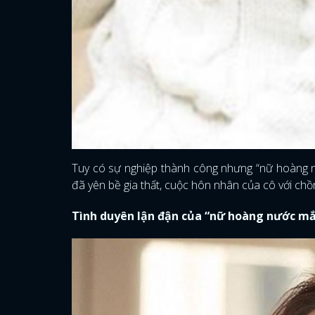
Tuy có sự nghiệp thành công nhưng “nữ hoàng nư
đã yên bề gia thất, cuộc hôn nhân của cô với chồn
Tình duyên lận đận của “nữ hoàng nước mắ