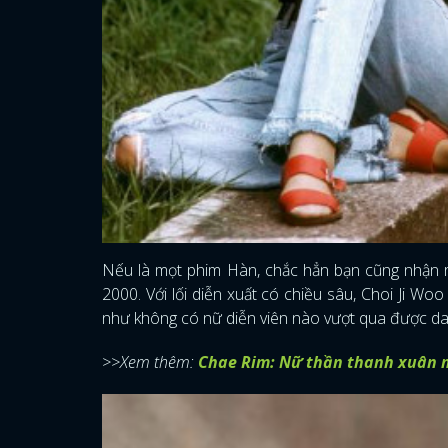
Nếu là mọt phim Hàn, chắc hẳn bạn cũng nhận ra
2000. Với lối diễn xuất có chiều sâu, Choi Ji W
như không có nữ diễn viên nào vượt qua được dan
>>Xem thêm:
Chae Rim: Nữ thần thanh xuân m