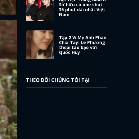
Sở hữu cú one shot
35 phút dài nhất Việt
Nam
Tập 2 Vì Mẹ Anh Phán
Chia Tay: Lê Phương
thoại táo bạo với
Quốc Huy
THEO DÕI CHÚNG TÔI TẠI