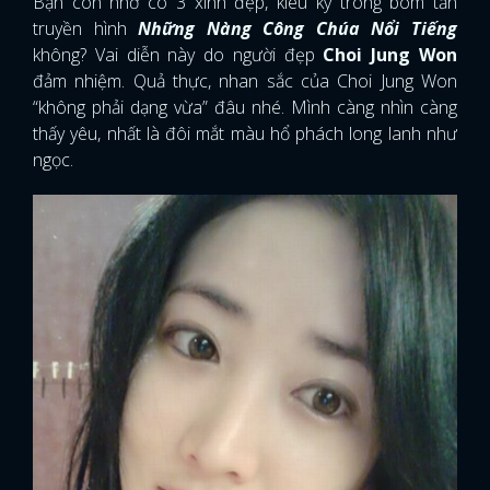
Bạn còn nhớ cô 3 xinh đẹp, kiêu kỳ trong bom tấn
truyền hình
Những Nàng Công Chúa Nổi Tiếng
không? Vai diễn này do người đẹp
Choi Jung Won
đảm nhiệm. Quả thực, nhan sắc của Choi Jung Won
“không phải dạng vừa” đâu nhé. Mình càng nhìn càng
thấy yêu, nhất là đôi mắt màu hổ phách long lanh như
ngọc.