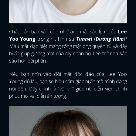
Chắc hẳn bạn vẫn còn nhớ ánh mắt sắc lẹm của
Lee
Yoo Young
trong hit hình sự
Tunnel
(
Đường Hầm
)?
Màu mắt đặc biệt mang tông mật ong quyến rũ và đầy
bí ẩn giúp gương mặt của mỹ nhân họ Lee trở nên sắc
sảo hơn bội phần.
Nếu bạn nhìn vào đôi mắt độc đáo của Lee Yoo
Young đủ lâu, bạn sẽ hiểu cảm giác bí ẩn mà mình đang
nói đến. Đây chính là “vũ khí” giúp nữ diễn viên chinh
phục mọi vai diễn ấn tượng.
x
ĐĂNG NHẬP