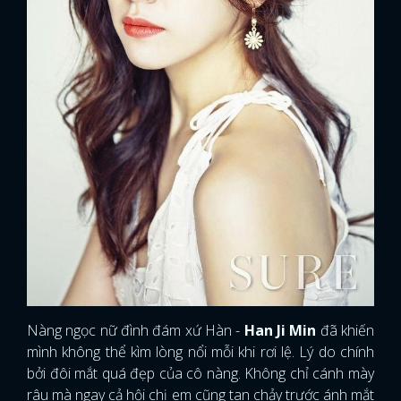
Nàng ngọc nữ đình đám xứ Hàn -
Han Ji Min
đã khiến
mình không thể kìm lòng nổi mỗi khi rơi lệ. Lý do chính
bởi đôi mắt quá đẹp của cô nàng. Không chỉ cánh mày
râu mà ngay cả hội chị em cũng tan chảy trước ánh mắt