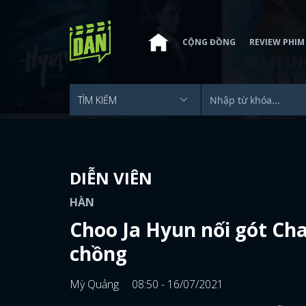
CỘNG ĐỒNG
REVIEW PHIM
DIỄN VIÊN
HÀN
Choo Ja Hyun nối gót Cha
chồng
Mỳ Quảng
08:50 - 16/07/2021