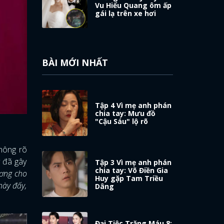
Vu Hiểu Quang ôm ấp
gái lạ trên xe hơi
BÀI MỚI NHẤT
Tập 4 Vì mẹ anh phán
chia tay: Mưu đồ
"Cậu Sáu" lộ rõ
không rõ
y đã gây
Tập 3 Vì mẹ anh phán
chia tay: Võ Điền Gia
ương cho
Huy gặp Tam Triều
này đấy,
Dâng
Đại Tiệc Trăng Máu 8: