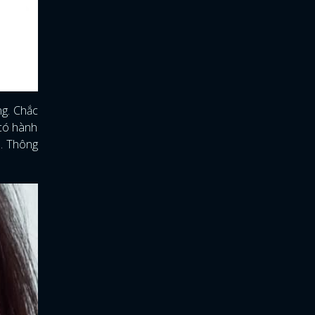
ng. Chắc
 có hành
è. Thông