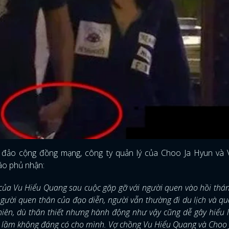
FACEBOOK
GOOGLE
o đảo cộng đồng mạng, công ty quản lý của Choo Ja Hyun và 
áo phủ nhận:
à của Vu Hiểu Quang sau cuộc gặp gỡ với người quen vào hồi thá
gười quen thân của đạo diễn, người vẫn thường đi du lịch và qua
nhiên, dù thân thiết nhưng hành động như vậy cũng dễ gây hiểu
u lầm không đáng có cho mình. Vợ chồng Vu Hiểu Quang và Choo