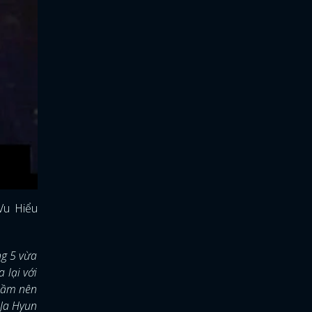
Vu Hiểu
ng 5 vừa
 lại với
 lầm nên
 Ja Hyun