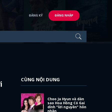
ĐĂNG KÝ
ĐĂNG NHẬP
CÙNG NỘI DUNG
i
Choo Ja Hyun và dàn
sao Hoa Hồng Có Gai
dính "lời nguyền" hôn
nhân