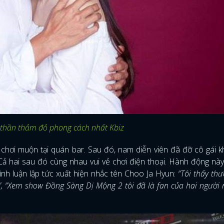
thần thảm đỏ phong cách nhất Kbiz
 chơi muộn tại quán bar. Sau đó, nam diễn viên đã đỡ cô gái 
. Cả hai sau đó cùng nhau vui vẻ chơi điện thoại. Hành động nà
nh luận lập tức xuất hiện nhắc tên Choo Ja Hyun:
“Tôi thấy th
”, “Xem show Đồng Sàng Dị Mộng 2 tôi đã là fan của hai người 