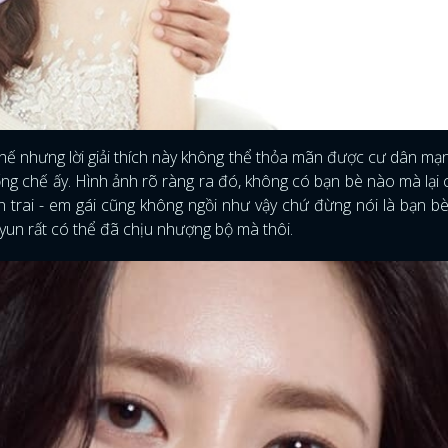
 thế nhưng lời giải thích này không thể thỏa mãn được cư dân mạ
hống chế ấy. Hình ảnh rõ ràng ra đó, không có bạn bè nào mà lại
h trai - em gái cũng không ngồi như vậy chứ đừng nói là bạn b
un rất có thể đã chịu nhượng bộ mà thôi.