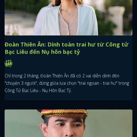
Đoàn Thiên Ân: Dính toàn trai hư từ Công tử
Bạc Liêu đến Nụ hôn bạc tỷ
Chỉ trong 2 tháng, Đoàn Thiên Ân đã có 2 vai diễn dính đến
"chuyện 3 người", đứng giữa lựa chọn "trai ngoan - trai hư" trong
Công Tử Bạc Liêu - Nụ Hôn Bạc Tỷ.