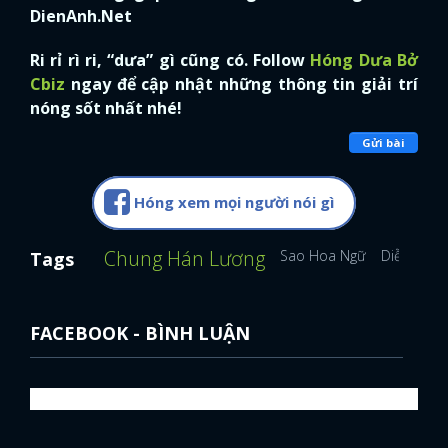
DienAnh.Net
Ri rỉ rì ri, “dưa” gì cũng có. Follow
Hóng Dưa Bở
Cbiz
ngay để cập nhật những thông tin giải trí
nóng sốt nhất nhé!
Gửi bài
Hóng xem mọi người nói gì
Chung Hán Lương
Sao Hoa Ngữ
Diễn viên
Tags
FACEBOOK - BÌNH LUẬN