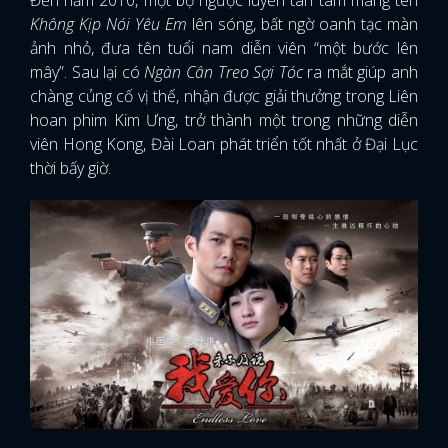
Đến năm 2010, một bộ ngược luyến tàn tâm mang tên
Không Kịp Nói Yêu Em
lên sóng, bất ngờ oanh tạc màn
ảnh nhỏ, đưa tên tuổi nam diễn viên “một bước lên
mây”. Sau lại có
Ngàn Cân Treo Sợi Tóc
ra mắt giúp anh
chàng củng cố vị thế, nhận được giải thưởng trong Liên
hoan phim Kim Ưng, trở thành một trong những diễn
viên Hong Kong, Đài Loan phát triển tốt nhất ở Đại Lục
thời bấy giờ.