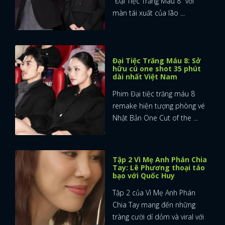
"Đại Tiệc Trăng Máu 8" với
màn tái xuất của lão ...
Đại Tiệc Trăng Máu 8: Sở
hữu cú one shot 35 phút
dài nhất Việt Nam
Phim Đại tiệc trăng máu 8
remake hiện tượng phòng vé
Nhật Bản One Cut of the ...
Tập 2 Vì Mẹ Anh Phán Chia
Tay: Lê Phương thoại táo
bạo với Quốc Huy
Tập 2 của Vì Mẹ Anh Phán
Chia Tay mang đến những
tràng cười dí dỏm và viral với