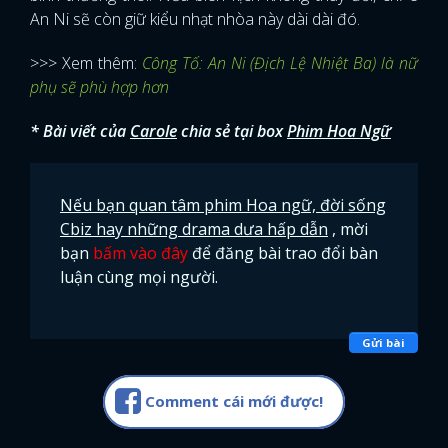
An Ni sẽ còn giữ kiểu nhạt nhòa này dài dài đó.
>>> Xem thêm:
Công Tố: An Ni (Địch Lệ Nhiệt Ba) là nữ
phụ sẽ phù hợp hơn
* Bài viết của
Carole
chia sẻ tại box
Phim Hoa Ngữ
Nếu bạn quan tâm phim Hoa ngữ, đời sống
Cbiz hay những drama dưa hấp dẫn
, mời
bạn
bấm vào đây
để đăng bài trao đổi bàn
luận cùng mọi người.
Gửi bài
Comment cái mới được!