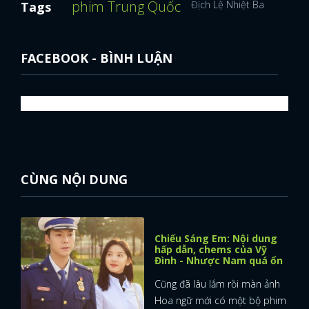
phim Trung Quốc
Địch Lệ Nhiệt Ba
Diễn vi
Tags
FACEBOOK - BÌNH LUẬN
CÙNG NỘI DUNG
Chiếu Sáng Em: Nội dung
hấp dẫn, chems của Vỹ
Đình - Nhược Nam quá ổn
Cũng đã lâu lắm rồi màn ảnh
Hoa ngữ mới có một bộ phim