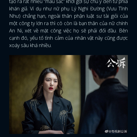
tạo ra rất nhiều “màu sắc” khơi gợi sự chú ý đến từ phía
khán giả. Ví dụ như nữ phụ Lý Nghi Đường (Vưu Tĩnh
Như) chẳng hạn, ngoài thân phận luật sư tài giỏi của
một công ty lớn ra thì cô còn là bạn thân của nữ chính
An Ni, xét về mặt công việc họ sẽ phải đối đầu. Bên
cạnh đó, yếu tố tình cảm của nhân vật này cũng được
xoáy sâu khá nhiều.