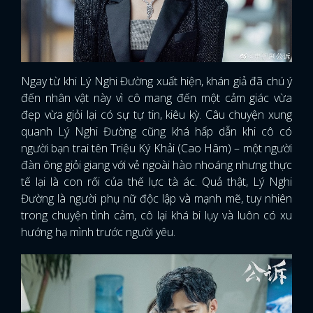
Ngay từ khi Lý Nghi Đường xuất hiện, khán giả đã chú ý
đến nhân vật này vì cô mang đến một cảm giác vừa
đẹp vừa giỏi lại có sự tự tin, kiêu kỳ. Câu chuyện xung
quanh Lý Nghi Đường cũng khá hấp dẫn khi cô có
người bạn trai tên Triệu Ký Khải (Cao Hâm) – một người
đàn ông giỏi giang với vẻ ngoài hào nhoáng nhưng thực
tế lại là con rối của thế lực tà ác. Quả thật, Lý Nghi
Đường là người phụ nữ độc lập và mạnh mẽ, tuy nhiên
trong chuyện tình cảm, cô lại khá bi lụy và luôn có xu
hướng hạ mình trước người yêu.