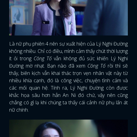
Là nữ phụ phiên 4 nên sự xuất hiện của Lý Nghi Đường
không nhiều. Chỉ có điều, mình cảm thấy chút thời lượng
ít ỏi trong
Công Tố
vẫn không đủ sức khiến Lý Nghi
Đường mờ nhạt. Bạn nào đã xem
Công Tố
rồi thì sẽ
thấy, biên kịch vẫn khai thác trọn vẹn nhân vật này từ
nhiều khía cạnh, đó là công việc, chuyện tình cảm và
các mối quan hệ. Tính ra, Lý Nghi Đường còn được
khắc họa sâu hơn hẳn An Ni đó chứ, vậy nên cũng
chẳng có gì lạ khi chúng ta thấy cái cảnh nữ phụ lấn át
nữ chính.
x
ĐĂNG NHẬP