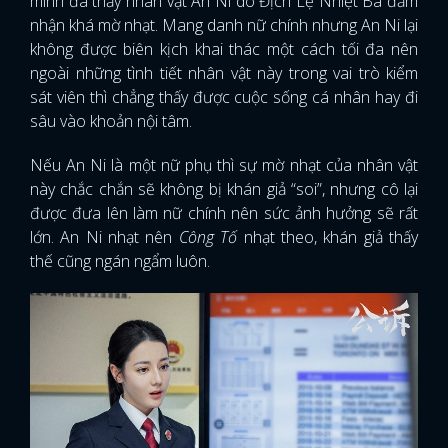
mình đã thấy nhân vật An Ni do Địch Lệ Nhiệt Ba đảm
nhận khá mờ nhạt. Mang danh nữ chính nhưng An Ni lại
không được biên kịch khai thác một cách tối đa nên
ngoài những tình tiết nhân vật này trong vai trò kiểm
sát viên thì chẳng thấy được cuộc sống cá nhân hay đi
sâu vào khoản nội tâm.
Nếu An Ni là một nữ phụ thì sự mờ nhạt của nhân vật
này chắc chắn sẽ không bị khán giả “soi”, nhưng cô lại
được đưa lên làm nữ chính nên sức ảnh hưởng sẽ rất
lớn. An Ni nhạt nên
Công Tố
nhạt theo, khán giả thấy
thế cũng ngán ngẩm luôn.