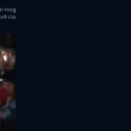
trí Hong
tuổi của