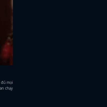
ĩ đủ mọi
oan chạy