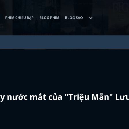
PHIM CHIẾU RẠP
BLOG PHIM
BLOG SAO
ầy nước mắt của "Triệu Mẫn" Lư