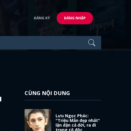
ĐĂNG KÝ
ĐĂNG NHẬP
CÙNG NỘI DUNG
u
Lưu Ngọc Phác:
"Triệu Mẫn đẹp nhất"
lận đận cả đời, ra đi
trong cô độc