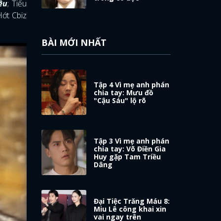
êu
; Tiểu
Hớt Cbiz
BÀI MỚI NHẤT
Tập 4 Vì mẹ anh phán
chia tay: Mưu đồ
"Cậu Sáu" lộ rõ
Tập 3 Vì mẹ anh phán
chia tay: Võ Điền Gia
Huy gặp Tam Triều
Dâng
Đại Tiệc Trăng Máu 8:
Miu Lê công khai xin
vai ngay trên