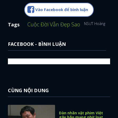
Vào Facebook để bình luận
Cuộc Đời Vẫn Đẹp Sao
NSƯT Hoàng Hải
T
Tags
FACEBOOK - BÌNH LUẬN
CÙNG NỘI DUNG
Dàn nhân vật phim Việt
gây bão mạng nhờ loạt