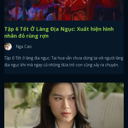
Tập 6 Tết Ở Làng Địa Ngục: Xuất hiện hình
nhân đỏ rùng rợn
Nga Cao
Tập 6 Tết ở làng địa ngục: Tai họa vẫn chưa dừng lại với người làng
địa ngục khi mà ngay cả những đứa trẻ con cũng xảy ra chuyện.