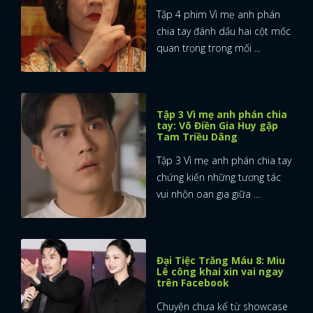
Tập 4 phim Vì mẹ anh phán
FACEBOOK
GOOGLE
chia tay đánh dấu hai cột mốc
quan trọng trong mối ...
Tập 3 Vì mẹ anh phán chia
tay: Võ Điền Gia Huy gặp
Tam Triều Dâng
Tập 3 Vì mẹ anh phán chia tay
chứng kiến những tương tác
vui nhộn oan gia giữa ...
Đại Tiệc Trăng Máu 8: Miu
Lê công khai xin vai ngay
trên Facebook
Chuyện chưa kể từ showcase