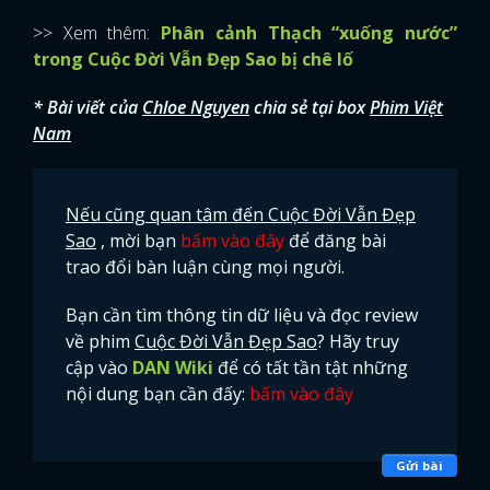
>> Xem thêm:
Phân cảnh Thạch “xuống nước”
trong Cuộc Đời Vẫn Đẹp Sao bị chê lố
* Bài viết của
Chloe Nguyen
chia sẻ tại box
Phim Việt
Nam
Nếu cũng quan tâm đến Cuộc Đời Vẫn Đẹp
Sao
, mời bạn
bấm vào đây
để đăng bài
trao đổi bàn luận cùng mọi người.
Bạn cần tìm thông tin dữ liệu và đọc review
về phim
Cuộc Đời Vẫn Đẹp Sao
? Hãy truy
cập vào
DAN Wiki
để có tất tần tật những
nội dung bạn cần đấy:
bấm vào đây
Gửi bài