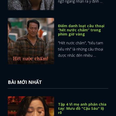
ngỡ ngàng nhận ra ý định ...
Điểm danh loạt câu thoại
“hết nước chấm” trong
phim giờ vàng
"Hết nước chấm", "tiểu tam
tiểu nhị" là những câu thoại
được nhắc đến nhiều ...
BÀI MỚI NHẤT
x
Tập 4 Vì mẹ anh phán chia
ĐĂNG NHẬP
tay: Mưu đồ "Cậu Sáu" lộ
rõ