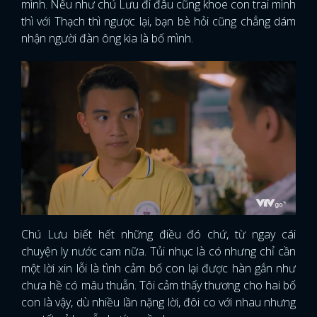
mình. Nếu như chú Lưu đi đâu cũng khoe con trai mình
thì với Thạch thì ngược lại, bạn bè hỏi cũng chẳng dám
nhận người đàn ông kia là bố mình.
Chú Lưu biết hết những điều đó chứ, từ ngay cái
chuyện ly nước cam nữa. Tủi nhục là có nhưng chỉ cần
một lời xin lỗi là tình cảm bố con lại được hàn gắn như
chưa hề có mâu thuẫn. Tôi cảm thấy thương cho hai bố
con là vậy, dù nhiều lần nặng lời, đôi co với nhau nhưng