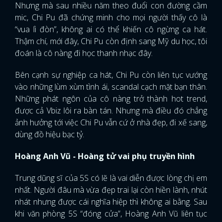
Nhưng mà sau nhiều năm theo đuổi con đường cầm
mic, Chi Pu đã chứng minh cho mọi người thấy cô là
“vua lì đòn”, không ai có thể khiến cô ngừng ca hát.
Thậm chí, mới đây, Chi Pu còn định sang Mỹ du học, tôi
đoán là cô nàng đi học thanh nhạc đây.
Bên cạnh sự nghiệp ca hát, Chi Pu còn liên tục vướng
vào những lùm xùm tình ái, scandal cạch mặt bạn thân.
Những phát ngôn của cô nàng trở thành hot trend,
được cả Vbiz lôi ra bàn tán. Nhưng mà điều đó chẳng
ảnh hưởng tới việc Chi Pu vẫn cứ ở nhà đẹp, đi xế sang,
dùng đồ hiệu bạc tỷ.
Hoàng Anh Vũ - Hoàng tử vai phụ truyền hình
Trung dũng sĩ của 5S có lẽ là vai diễn được lòng chị em
nhất. Người đâu mà vừa đẹp trai lại còn hiền lành, nhút
nhát nhưng được cái nghĩa hiệp thì không ai bằng. Sau
khi văn phòng 5S “đóng cửa”, Hoàng Anh Vũ liên tục