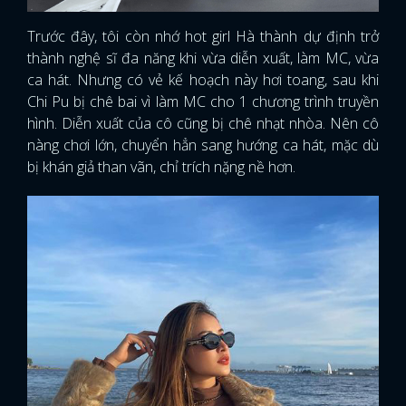
Trước đây, tôi còn nhớ hot girl Hà thành dự định trở
thành nghệ sĩ đa năng khi vừa diễn xuất, làm MC, vừa
ca hát. Nhưng có vẻ kế hoạch này hơi toang, sau khi
Chi Pu bị chê bai vì làm MC cho 1 chương trình truyền
hình. Diễn xuất của cô cũng bị chê nhạt nhòa. Nên cô
nàng chơi lớn, chuyển hẳn sang hướng ca hát, mặc dù
bị khán giả than vãn, chỉ trích nặng nề hơn.
x
ĐĂNG NHẬP