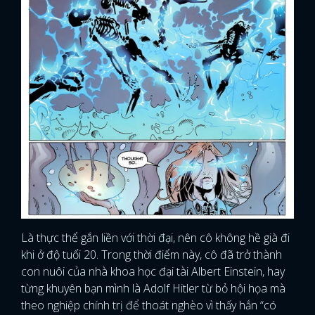
Là thực thể gắn liền với thời đại, nên cô không hề già đi
khi ở độ tuổi 20. Trong thời điểm này, cô đã trở thành
con nuôi của nhà khoa học đại tài Albert Einstein, hay
từng khuyên bạn mình là Adolf Hitler từ bỏ hội họa mà
theo nghiệp chính trị để thoát nghèo vì thấy hắn “có