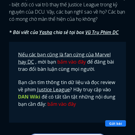
- biệt đội có vai trò thay thế Justice League trong kỷ
nguyên của DCU. Vậy, các bạn nghĩ sao về họ? Các bạn
có mong chờ màn thể hiện của họ không?
* Bài viết của
Yasha
chia sẻ tại box
Vũ Trụ Phim DC
Nếu các bạn cũng là fan cứng của Marvel
hay DC
, mời bạn
bấm vào đây
để đăng bài
trao đổi bàn luận cùng mọi người.
Bạn cần tìm thông tin dữ liệu và đọc review
về phim
Justice League
? Hãy truy cập vào
DAN Wiki
để có tất tần tật những nội dung
bạn cần đấy:
bấm vào đây
x
Gửi bài
ĐĂNG NHẬP