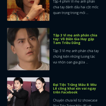
Tập 4 phim Vì mẹ anh phán
chia tay đánh dấu hai cột mốc
quan trọng trong mối ...
Tập 3 Vì mẹ anh phán chia
tay: Võ Điền Gia Huy gặp
Tam Triều Dâng
Tập 3 Vì mẹ anh phán chia tay
chứng kiến những tương tác
vui nhộn oan gia giữa ...
Đại Tiệc Trăng Máu 8: Miu
Lê công khai xin vai ngay
trên Facebook
Chuyện chưa kể từ showcase
"Đại Tiệc Trăng Máu 8" với