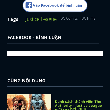
Vào Facebook để bình luận
FACEBOOK
GOOGLE
Justice League
DC Comics
DC Films
DCEU
Tags
FACEBOOK - BÌNH LUẬN
CÙNG NỘI DUNG
Danh sách thành viên The
Authority - Justice League
mới của DCU (P.1)