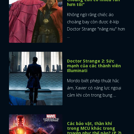
hơn tôi"
Không ngờ rằng chiếc áo
choàng bay còn được ê-kíp
Doctor Strange "nâng niu" hơn
...
Doctor Strange 2: Sức
mạnh của các thành viên
Illuminati
Mordo biết phép thuật hắc
ám, Xavier có năng lực ngoại
cảm khi còn trong bụng ...
Các bảo vật, thần khí
trong MCU khác trong
truyện như thế nào? (P.2)