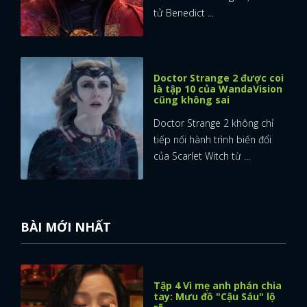
tử Benedict ...
Doctor Strange 2 được coi
là tập 10 của WandaVision
cũng không sai
Doctor Strange 2 không chỉ
tiếp nối hành trình biến đổi
của Scarlet Witch từ ...
BÀI MỚI NHẤT
x
Tập 4 Vì mẹ anh phán chia
ĐĂNG NHẬP
tay: Mưu đồ "Cậu Sáu" lộ