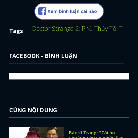
Xem bình luận cái nào
Doctor Strange 2: Phù Thủy Tối Thượ
Tags
FACEBOOK - BÌNH LUẬN
CÙNG NỘI DUNG
Bác sĩ Trang: "Cái áo
choàng còn có nhiều fan