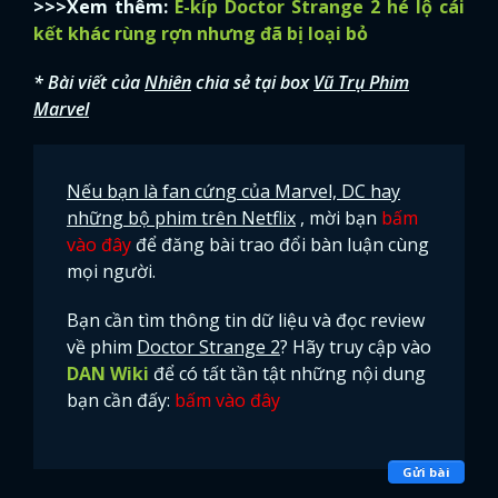
>>>Xem thêm:
Ê-kíp Doctor Strange 2 hé lộ cái
kết khác rùng rợn nhưng đã bị loại bỏ
* Bài viết của
Nhiên
chia sẻ tại box
Vũ Trụ Phim
Marvel
Nếu bạn là fan cứng của Marvel, DC hay
những bộ phim trên Netflix
, mời bạn
bấm
vào đây
để đăng bài trao đổi bàn luận cùng
mọi người.
Bạn cần tìm thông tin dữ liệu và đọc review
về phim
Doctor Strange 2
? Hãy truy cập vào
DAN Wiki
để có tất tần tật những nội dung
bạn cần đấy:
bấm vào đây
Gửi bài