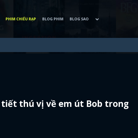
PHIM CHIẾU RẠP
BLOG PHIM
BLOG SAO
 tiết thú vị về em út Bob trong