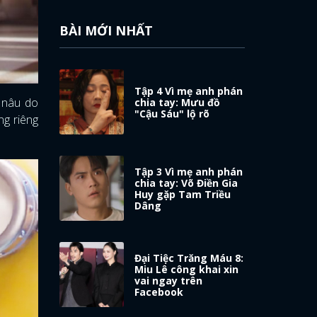
BÀI MỚI NHẤT
Tập 4 Vì mẹ anh phán
 nâu do
chia tay: Mưu đồ
"Cậu Sáu" lộ rõ
ng riêng
Tập 3 Vì mẹ anh phán
chia tay: Võ Điền Gia
Huy gặp Tam Triều
Dâng
Đại Tiệc Trăng Máu 8:
Miu Lê công khai xin
vai ngay trên
Facebook