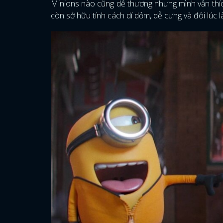
Minions nào cũng dễ thương nhưng mình vẫn thíc
còn sở hữu tính cách dí dỏm, dễ cưng và đôi lúc l