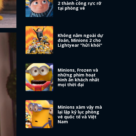
2 thành công rực rỡ
tại phòng vé
Không nằm ngoài dự
đoán, Minions 2 cho
Lightyear "hửi khói"
Minions, Frozen và
những phim hoạt
hình ăn khách nhất
mọi thời đại
Minions xàm vậy mà
lại lập kỷ lục phòng
vé quốc tế và Việt
Nam