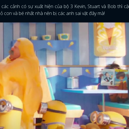
các cảnh có sự xuất hiện của bộ 3 Kevin, Stuart và Bob thì c
hỏ con và bé nhất nhà nên bị các anh sai vặt đây mà!