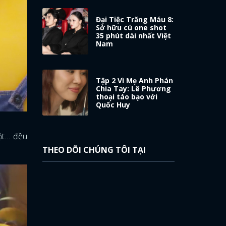
Đại Tiệc Trăng Máu 8:
Sở hữu cú one shot
35 phút dài nhất Việt
Nam
Tập 2 Vì Mẹ Anh Phán
Chia Tay: Lê Phương
thoại táo bạo với
Quốc Huy
ột… đều
THEO DÕI CHÚNG TÔI TẠI