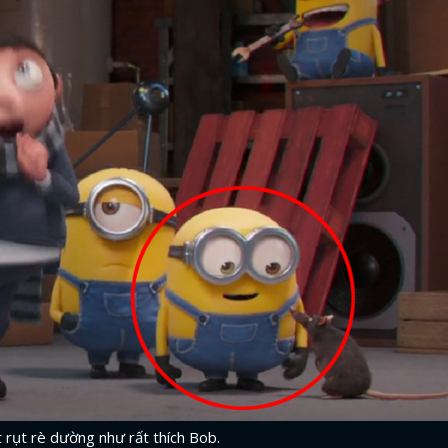
 rụt rè dường như rất thích Bob.