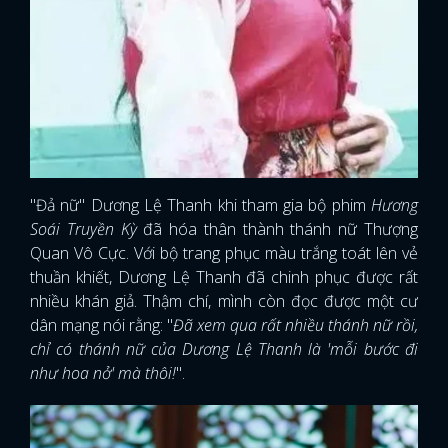
FACEBOOK
GOOGLE
"Đả nữ" Dương Lệ Thanh khi tham gia bộ phim
Hương
Soái Truyền Kỳ
đã hóa thân thành thánh nữ Thượng
Quan Vô Cực. Với bộ trang phục màu trắng toát lên vẻ
thuần khiết, Dương Lệ Thanh đã chinh phục được rất
nhiều khán giả. Thậm chí, mình còn đọc được một cư
dân mạng nói rằng: "
Đã xem qua rất nhiều thánh nữ rồi,
chỉ có thánh nữ của Dương Lệ Thanh là 'mỗi bước đi
như hoa nở' mà thôi!
".