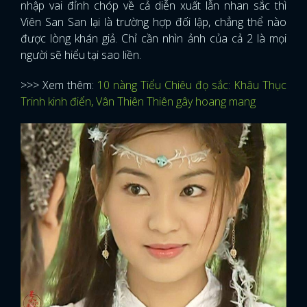
nhập vai đỉnh chóp về cả diễn xuất lẫn nhan sắc thì
Viên San San lại là trường hợp đối lập, chẳng thể nào
được lòng khán giả. Chỉ cần nhìn ảnh của cả 2 là mọi
người sẽ hiểu tại sao liền.
>>> Xem thêm:
10 nàng Tiểu Chiêu đọ sắc: Khâu Thục
Trinh kinh điển, Vân Thiên Thiên gây hoang mang