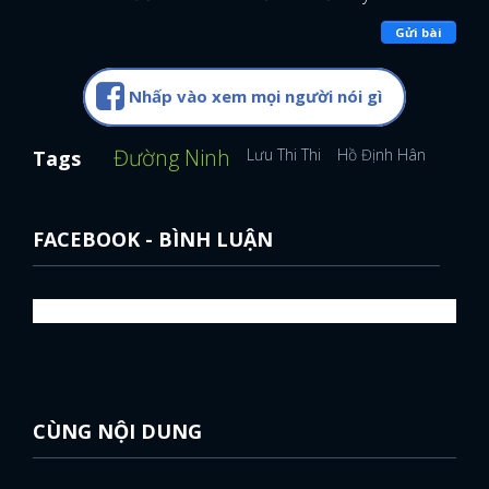
Gửi bài
Nhấp vào xem mọi người nói gì
Đường Ninh
Lưu Thi Thi
Hồ Định Hân
Dương
Tags
FACEBOOK - BÌNH LUẬN
CÙNG NỘI DUNG