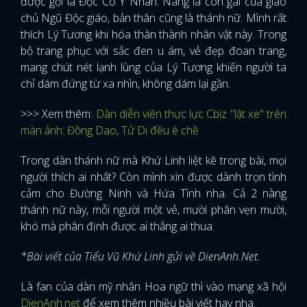
được gọi là Độc Cô Y Nhân. Nàng là con gái của giáo
chủ Ngũ Độc giáo, bản thân cũng là thánh nữ. Mình rất
thích Lý Tương khi hóa thân thành nhân vật này. Trong
bộ trang phục với sắc đen u ám, vẻ đẹp đoan trang,
mang chút nét lạnh lùng của Lý Tương khiến người ta
chỉ dám đứng từ xa nhìn, không dám lại gần.
>>> Xem thêm:
Dàn diễn viên thực lực Cbiz "lật xe" trên
màn ảnh: Đồng Dao, Tử Di đều ê chề
Trong dàn thánh nữ mà Khứ Linh liệt kê trong bài, mọi
người thích ai nhất? Còn mình xin được dành trọn tình
cảm cho Đường Ninh và Hứa Tình nha. Cả 2 nàng
thánh nữ này, mỗi người một vẻ, mười phân vẹn mười,
khó mà phân định được ai thắng ai thua.
*Bài viết của Tiểu Vũ Khứ Linh gửi về DienAnh.Net.
Là fan của dàn mỹ nhân Hoa ngữ thì vào mạng xã hội
DienAnh.net
để xem thêm nhiều bài viết hay nha.