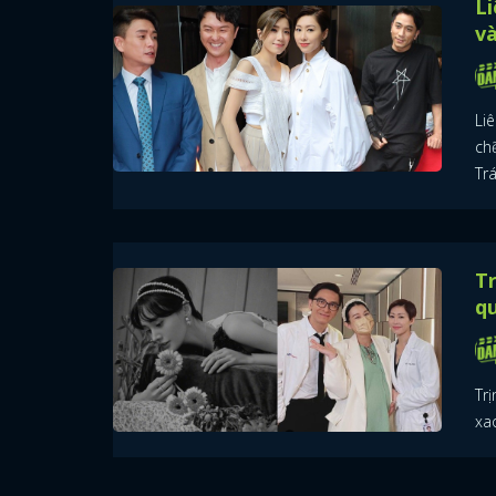
Li
v
Li
ch
Trá
Tr
q
Trị
xa