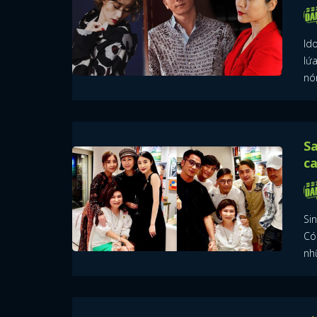
Ido
lứ
nó
Sa
ca
Si
Có
nh