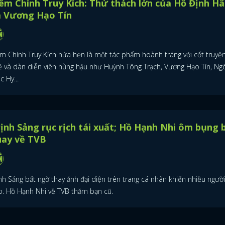
êm Chính Truy Kích: Thử thách lớn của Hồ Định H
à Vương Hạo Tín
êm Chính Truy Kích hứa hẹn là một tác phẩm hoành tráng với cốt truyện
ẽ và dàn diễn viên hùng hậu như Huỳnh Tông Trạch, Vương Hạo Tín, Ng
c Hy...
ịnh Sảng rục rịch tái xuất; Hồ Hạnh Nhi ôm bụng 
uay về TVB
nh Sảng bất ngờ thay ảnh đại diện trên trang cá nhân khiến nhiều ngườ
o. Hồ Hạnh Nhi về TVB thăm bạn cũ.