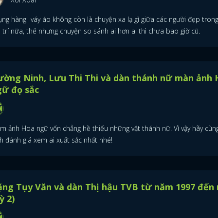
ụng hàng" váy áo không còn là chuyện xa lạ gì giữa các người đẹp trong
i trí nữa, thế nhưng chuyện so sánh ai hơn ai thì chưa bao giờ cũ.
ường Ninh, Lưu Thi Thi và dàn thánh nữ màn ảnh
gữ đọ sắc
im ảnh Hoa ngữ vốn chẳng hề thiếu những vật thánh nữ. Vì vậy hãy cùn
h đánh giá xem ai xuất sắc nhất nhé!
ặng Tụy Văn và dàn Thị hậu TVB từ năm 1997 đến 
ỳ 2)