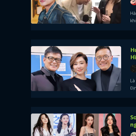
Hà
kh
Hu
H
Là
Địn
So
ng