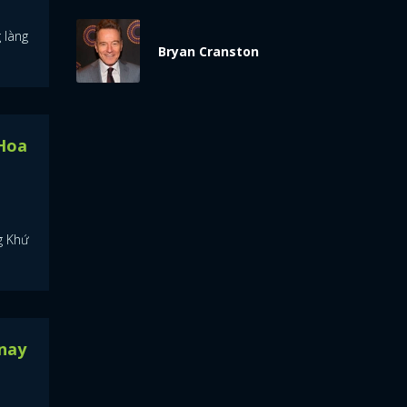
 làng
Bryan Cranston
 Hoa
g Khứ
nay