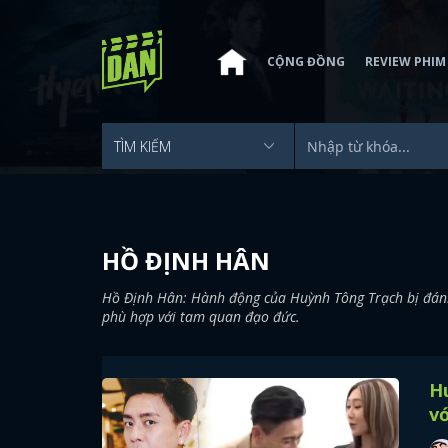
CỘNG ĐỒNG
REVIEW PHIM
HỒ ĐỊNH HÂN
Hồ Định Hân: Hành động của Huỳnh Tông Trạch bị đánh 
phù hợp với tam quan đạo đức.
Hu
vớ