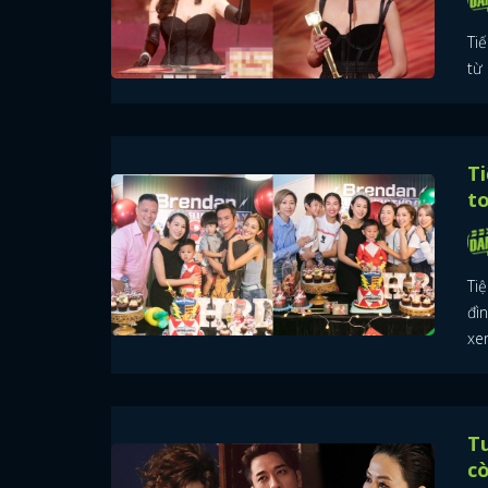
Ti
từ
Ti
t
Ti
đì
xe
Tu
cò