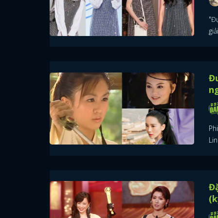
"Đ
giả
Đ
n
Ph
Lin
Đ
(k