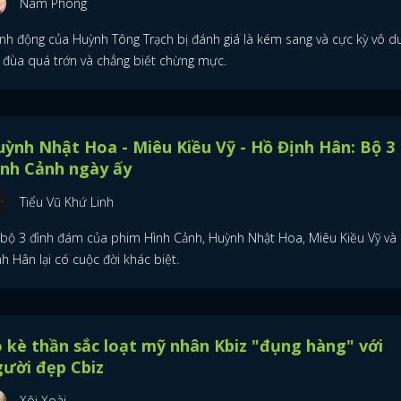
Nam Phong
nh động của Huỳnh Tông Trạch bị đánh giá là kém sang và cực kỳ vô d
i đùa quá trớn và chẳng biết chừng mực.
ỳnh Nhật Hoa - Miêu Kiều Vỹ - Hồ Định Hân: Bộ 3
ình Cảnh ngày ấy
Tiểu Vũ Khứ Linh
 bộ 3 đình đám của phim Hình Cảnh, Huỳnh Nhật Hoa, Miêu Kiều Vỹ và
h Hân lại có cuộc đời khác biệt.
 kè thần sắc loạt mỹ nhân Kbiz "đụng hàng" với
ười đẹp Cbiz
Xôi Xoài