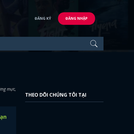
ĐĂNG KÝ
ĐĂNG NHẬP
hừng mực,
THEO DÕI CHÚNG TÔI TẠI
hạn