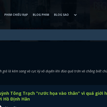
PHIM CHIẾU RẠP
BLOG PHIM
BLOG SAO
giá là kém sang và cực kỳ vô duyên khi đùa quá trớn và chẳng biết c
ỳnh Tông Trạch "rước họa vào thân" vì quá giới 
i Hồ Định Hân