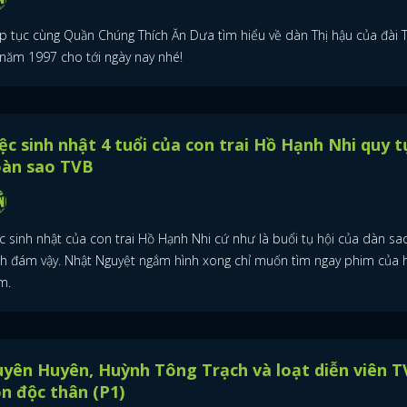
ếp tục cùng Quần Chúng Thích Ăn Dưa tìm hiểu về dàn Thị hậu của đài 
 năm 1997 cho tới ngày nay nhé!
ệc sinh nhật 4 tuổi của con trai Hồ Hạnh Nhi quy t
oàn sao TVB
ệc sinh nhật của con trai Hồ Hạnh Nhi cứ như là buổi tụ hội của dàn sa
ĐĂNG NHẬP
nh đám vậy. Nhật Nguyệt ngắm hình xong chỉ muốn tìm ngay phim của 
m.
FACEBOOK
GOOGLE
yên Huyên, Huỳnh Tông Trạch và loạt diễn viên 
n độc thân (P1)