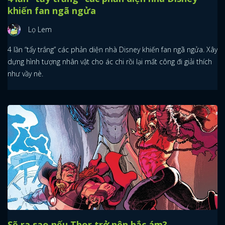
khiến fan ngã ngửa
Lọ Lem
4 lần “tẩy trắng” các phản diện nhà Disney khiến fan ngã ngửa. Xây
dựng hình tượng nhân vật cho ác chi rồi lại mất công đi giải thích
như vầy nè.
Sẽ ra sao nếu Thor trở nên hắc ám?