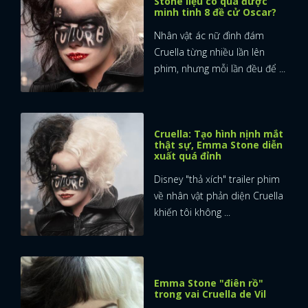
Stone liệu có qua được
minh tinh 8 đề cử Oscar?
Nhân vật ác nữ đình đám
Cruella từng nhiều lần lên
phim, nhưng mỗi lần đều để ...
Cruella: Tạo hình nịnh mắt
thật sự, Emma Stone diễn
xuất quá đỉnh
Disney "thả xích" trailer phim
về nhân vật phản diện Cruella
khiến tôi không ...
x
Emma Stone "điên rồ"
ĐĂNG NHẬP
trong vai Cruella de Vil