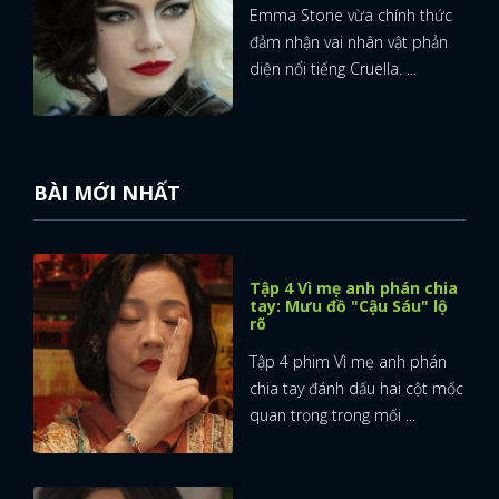
Emma Stone vừa chính thức
đảm nhận vai nhân vật phản
FACEBOOK
GOOGLE
diện nổi tiếng Cruella. ...
BÀI MỚI NHẤT
Tập 4 Vì mẹ anh phán chia
tay: Mưu đồ "Cậu Sáu" lộ
rõ
Tập 4 phim Vì mẹ anh phán
chia tay đánh dấu hai cột mốc
quan trọng trong mối ...