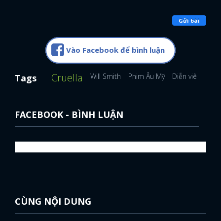
Gửi bài
Vào Facebook để bình luận
Cruella
Will Smith
Phim Âu Mỹ
Diễn viên Âu M
Tags
FACEBOOK - BÌNH LUẬN
CÙNG NỘI DUNG