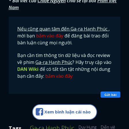
* Bài viết của
Chloe Nguyen
chia sẻ tại box
Phim Việt
Nam
Nếu cũng quan tâm đến Ga-ra Hạnh Phúc
,
mời bạn
bấm vào đây
để đăng bài trao đổi
bàn luận cùng mọi người.
Bạn cần tìm thông tin dữ liệu và đọc review
về phim
Ga-ra Hạnh Phúc
? Hãy truy cập vào
DAN Wiki
để có tất tần tật những nội dung
bạn cần đấy:
bấm vào đây
Gửi bài
Xem bình luận cái nào
Ga-ra Hạnh Phúc
Duy Hưng
Diễn viên Bảo 
Tags