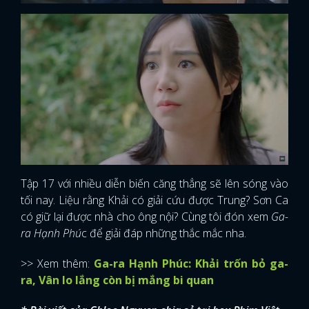
Tập 17 với nhiều diễn biến căng thẳng sẽ lên sóng vào
tối nay. Liệu rằng Khải có giải cứu được Trung? Sơn Ca
có giữ lại được nhà cho ông nội? Cùng tôi đón xem
Ga-
ra Hạnh Phú
c để giải đáp những thắc mắc nha.
>> Xem thêm:
Ga-ra Hạnh Phúc: Khải trốn bỏ ga-
ra, Vân lo lắng còn bị mắng bi quan