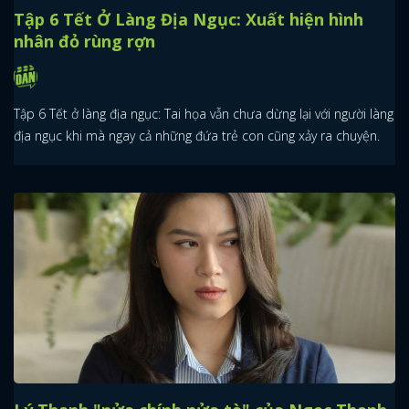
Tập 6 Tết Ở Làng Địa Ngục: Xuất hiện hình
nhân đỏ rùng rợn
Tập 6 Tết ở làng địa ngục: Tai họa vẫn chưa dừng lại với người làng
địa ngục khi mà ngay cả những đứa trẻ con cũng xảy ra chuyện.