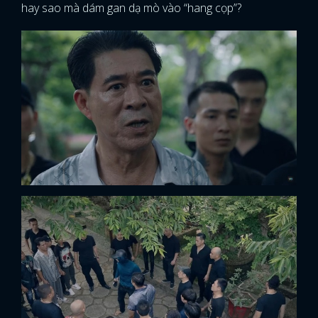
hay sao mà dám gan dạ mò vào “hang cọp”?