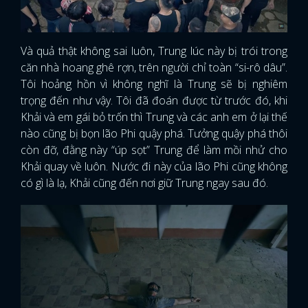
Và quả thật không sai luôn, Trung lúc này bị trói trong
căn nhà hoang ghê rợn, trên người chỉ toàn “si-rô dâu”.
Tôi hoảng hồn vì không nghĩ là Trung sẽ bị nghiêm
trọng đến như vậy. Tôi đã đoán được từ trước đó, khi
Khải và em gái bỏ trốn thì Trung và các anh em ở lại thế
nào cũng bị bọn lão Phi quậy phá. Tưởng quậy phá thôi
còn đỡ, đằng này “úp sọt” Trung để làm mồi nhử cho
Khải quay về luôn. Nước đi này của lão Phi cũng không
có gì là lạ, Khải cũng đến nơi giữ Trung ngay sau đó.