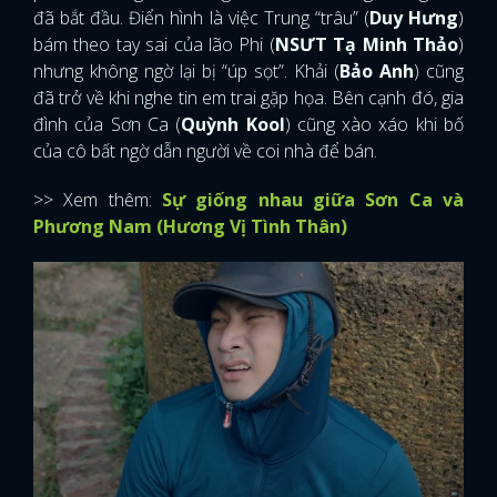
đã bắt đầu. Điển hình là việc Trung “trâu” (
Duy Hưng
)
bám theo tay sai của lão Phi (
NSƯT Tạ Minh Thảo
)
nhưng không ngờ lại bị “úp sọt”. Khải (
Bảo Anh
) cũng
đã trở về khi nghe tin em trai gặp họa. Bên cạnh đó, gia
đình của Sơn Ca (
Quỳnh Kool
) cũng xào xáo khi bố
của cô bất ngờ dẫn người về coi nhà để bán.
>> Xem thêm:
Sự giống nhau giữa Sơn Ca và
Phương Nam (Hương Vị Tình Thân)