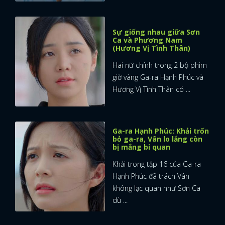
Sự giống nhau giữa Sơn
Ca và Phương Nam
(Hương Vị Tình Thân)
Hai nữ chính trong 2 bộ phim
giờ vàng Ga-ra Hạnh Phúc và
Hương Vị Tình Thân có ...
Ga-ra Hạnh Phúc: Khải trốn
bỏ ga-ra, Vân lo lắng còn
bị mắng bi quan
Khải trong tập 16 của Ga-ra
Hạnh Phúc đã trách Vân
không lạc quan như Sơn Ca
dù ...