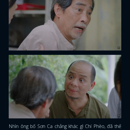
Nhìn ông bố Sơn Ca chẳng khác gì Chí Phèo, đã thế