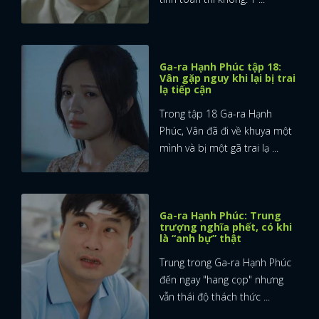
Ga-ra Hạnh Phúc tập 18:
Vân gặp nguy khi lại bị trai
lạ tiếp cận
Trong tập 18 Ga-ra Hạnh
Phúc, Vân đã đi về khuya một
mình và bị một gã trai lạ ...
Ga-ra Hạnh Phúc: Trung
trượng nghĩa phết, có khi
là “anh bự” thật
Trung trong Ga-ra Hạnh Phúc
đến ngay "hang cọp" nhưng
vẫn thái độ thách thức ...