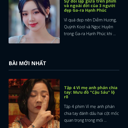
Sự đối lập giữa trên phim
và ngoài đời của 3 người
đẹp Ga-ra Hạnh Phúc
FACEBOOK
GOOGLE
Vì quá đẹp nên Diễm Hương,
Quỳnh Kool và Ngọc Huyền
trong Ga-ra Hạnh Phúc khi ...
BÀI MỚI NHẤT
Tập 4 Vì mẹ anh phán chia
tay: Mưu đồ "Cậu Sáu" lộ
rõ
Tập 4 phim Vì mẹ anh phán
chia tay đánh dấu hai cột mốc
quan trọng trong mối ...