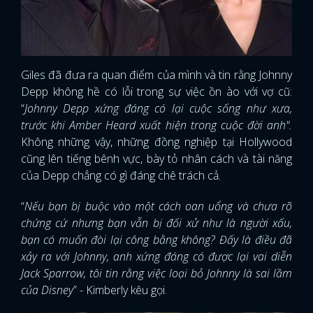
Giles đã đưa ra quan điểm của mình và tin rằng Johnny
Depp không hề có lỗi trong sự việc ồn ào với vợ cũ:
“
Johnny Depp xứng đáng có lại cuộc sống như xưa,
trước khi Amber Heard xuất hiện trong cuộc đời anh".
Không những vậy, những đồng nghiệp tại Hollywood
cũng lên tiếng bênh vực, bày tỏ nhân cách và tài năng
của Depp chẳng có gì đáng chê trách cả.
“
Nếu bạn bị buộc vào một cách oan uổng và chưa rõ
chứng cứ nhưng bạn vẫn bị đối xử như là người xấu,
bạn có muốn đòi lại công bằng không? Đấy là điều đã
xảy ra với Johnny, anh xứng đáng có được lại vai diễn
Jack Sparrow, tôi tin rằng việc loại bỏ Johnny là sai lầm
của Disney
” - Kimberly kêu gọi.