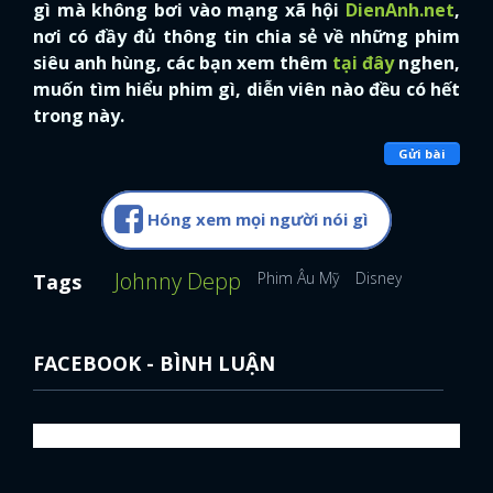
gì mà không bơi vào mạng xã hội
DienAnh.net
,
nơi có đầy đủ thông tin chia sẻ về những phim
siêu anh hùng, các bạn xem thêm
tại đây
nghen,
muốn tìm hiểu phim gì, diễn viên nào đều có hết
trong này.
Gửi bài
Hóng xem mọi người nói gì
Johnny Depp
Phim Âu Mỹ
Disney
Tags
FACEBOOK - BÌNH LUẬN