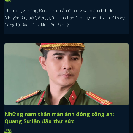
Chỉ trong 2 tháng, Đoàn Thiên Ân đã có 2 vai diễn dính đến
"chuyện 3 người", đứng giữa lựa chọn "trai ngoan - trai hư" trong
Công Tử Bạc Liêu - Nụ Hôn Bạc Tỷ.
Những nam thần màn ảnh đóng công an:
Quang Sự lần đầu thử sức