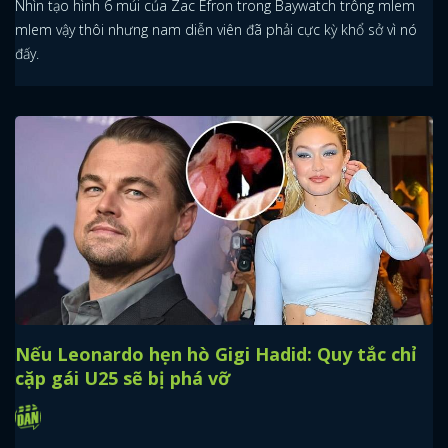
Nhìn tạo hình 6 múi của Zac Efron trong Baywatch trông mlem
mlem vậy thôi nhưng nam diễn viên đã phải cực kỳ khổ sở vì nó
đấy.
Nếu Leonardo hẹn hò Gigi Hadid: Quy tắc chỉ
cặp gái U25 sẽ bị phá vỡ