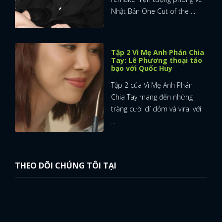
Nhật Bản One Cut of the ...
Tập 2 Vì Mẹ Anh Phán Chia
Tay: Lê Phương thoại táo
bạo với Quốc Huy
Tập 2 của Vì Mẹ Anh Phán
Chia Tay mang đến những
tràng cười dí dỏm và viral với
...
THEO DÕI CHÚNG TÔI TẠI
x
ĐĂNG NHẬP