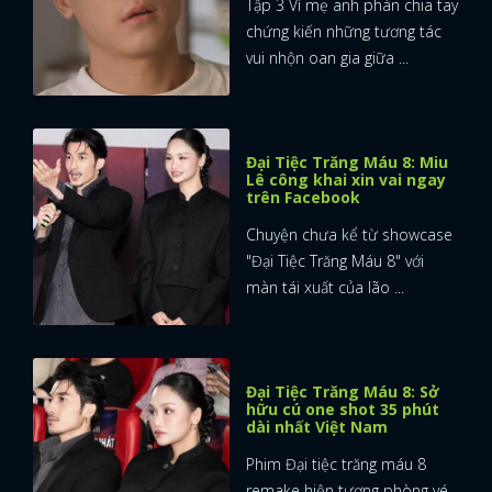
Tập 3 Vì mẹ anh phán chia tay
chứng kiến những tương tác
vui nhộn oan gia giữa ...
Đại Tiệc Trăng Máu 8: Miu
Lê công khai xin vai ngay
trên Facebook
Chuyện chưa kể từ showcase
"Đại Tiệc Trăng Máu 8" với
màn tái xuất của lão ...
Đại Tiệc Trăng Máu 8: Sở
hữu cú one shot 35 phút
dài nhất Việt Nam
Phim Đại tiệc trăng máu 8
remake hiện tượng phòng vé