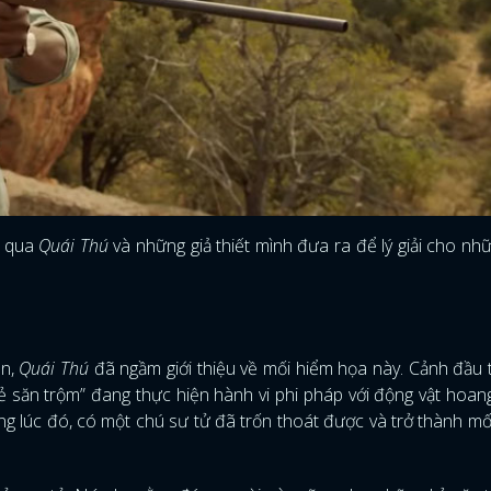
FACEBOOK
GOOGLE
c qua
Quái Thú
và những giả thiết mình đưa ra để lý giải cho nh
n,
Quái Thú
đã ngầm giới thiệu về mối hiểm họa này. Cảnh đầu 
 săn trộm” đang thực hiện hành vi phi pháp với động vật hoan
ong lúc đó, có một chú sư tử đã trốn thoát được và trở thành mối