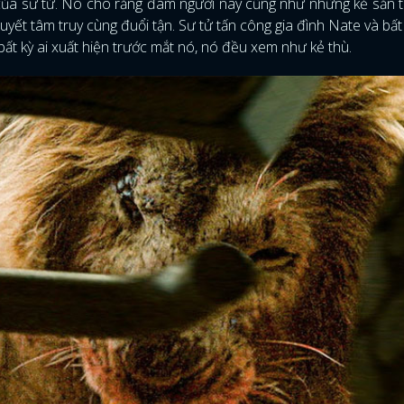
” của sư tử. Nó cho rằng đám người này cũng như những kẻ săn t
yết tâm truy cùng đuổi tận. Sư tử tấn công gia đình Nate và bất k
bất kỳ ai xuất hiện trước mắt nó, nó đều xem như kẻ thù.