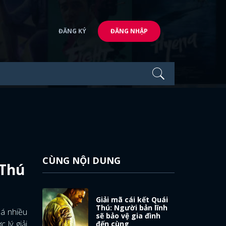
ĐĂNG KÝ
ĐĂNG NHẬP
CÙNG NỘI DUNG
 Thú
Giải mã cái kết Quái
Thú: Người bản lĩnh
há nhiều
sẽ bảo vệ gia đình
 lý giải
đến cùng