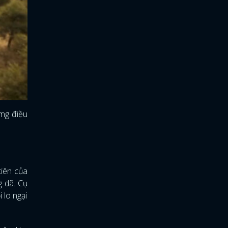
ững điều
tiên của
g dã. Cụ
 lo ngại