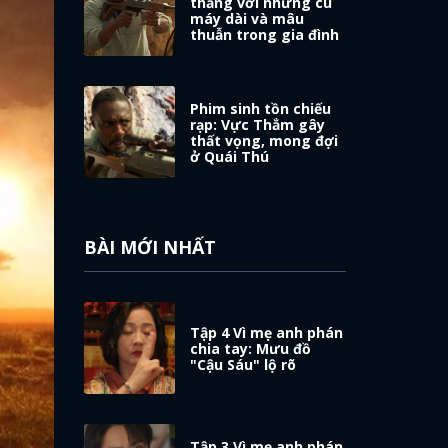
thẳng với những cú
máy dài và mâu
thuẫn trong gia đình
Phim sinh tồn chiếu
rạp: Vực Thẳm gây
thất vọng, mong đợi
ở Quái Thú
BÀI MỚI NHẤT
Tập 4 Vì mẹ anh phán
chia tay: Mưu đồ
"Cậu Sáu" lộ rõ
Tập 3 Vì mẹ anh phán