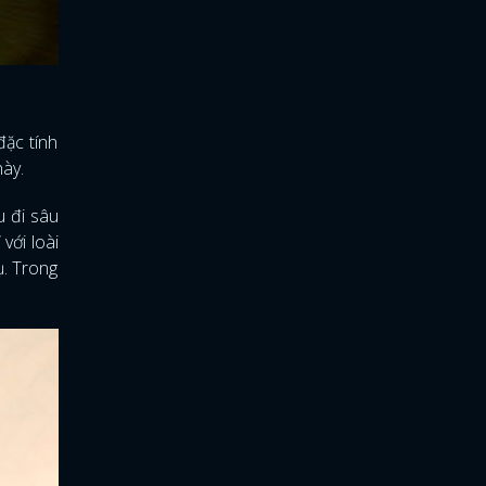
đặc tính
này.
 đi sâu
với loài
ụ. Trong