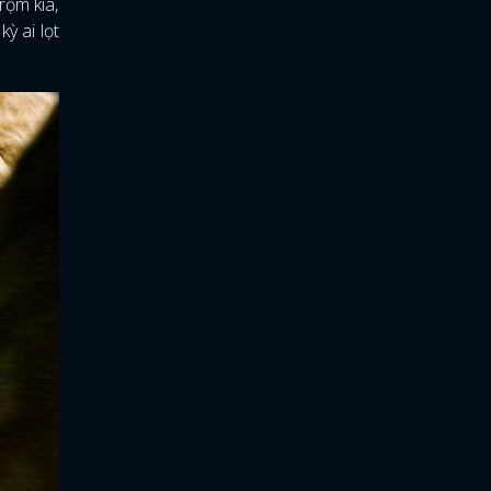
rộm kia,
ỳ ai lọt