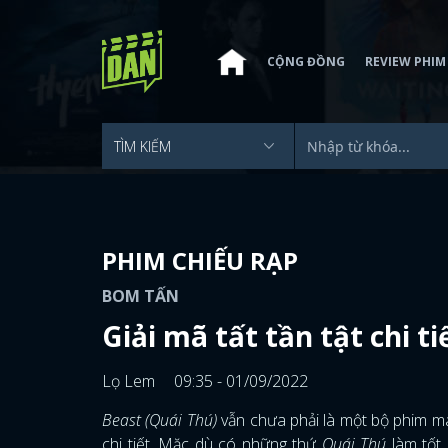
CỘNG ĐỒNG
REVIEW PHIM
PHIM CHIẾU RẠP
BOM TẤN
Giải mã tất tần tật chi t
Lọ Lem
09:35 - 01/09/2022
Beast (Quái Thú)
vẫn chưa phải là một bộ phim ma
chi tiết. Mặc dù có những thứ
Quái Thú
làm tốt 