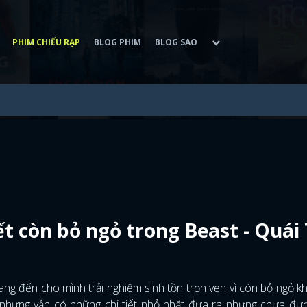
PHIM CHIẾU RẠP
BLOG PHIM
BLOG SAO
iết còn bỏ ngỏ trong Beast - Quái
ng đến cho mình trải nghiệm sinh tồn trọn vẹn vì còn bỏ ngỏ k
nhưng vẫn có những chi tiết nhỏ nhặt đưa ra nhưng chưa được