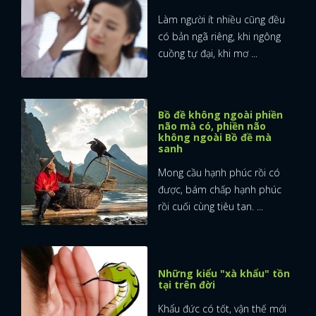
Làm người ít nhiều cũng đều
có bản ngã riêng, khi ngông
cuồng tự đại, khi mơ ...
Bồ đề không ngoài phiền
não mà có, phiền não
không ngoài Bồ đề mà
sanh
Mong cầu hạnh phúc rồi có
được, bám chấp hạnh phúc
rồi cuối cùng tiêu tan. ...
Những kiểu "xà khẩu" tồn
tại trên đời
Khẩu đức có tốt, vận thế mới