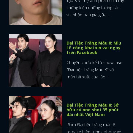
Tập 3 Vì mẹ anh phán chia tay
chứng kiến những tương tác
vui nhộn oan gia giữa ...
Đại Tiệc Trăng Máu 8: Miu
Lê công khai xin vai ngay
trên Facebook
Chuyện chưa kể từ showcase
"Đại Tiệc Trăng Máu 8" với
màn tái xuất của lão ...
Đại Tiệc Trăng Máu 8: Sở
hữu cú one shot 35 phút
dài nhất Việt Nam
Phim Đại tiệc trăng máu 8
remake hiện tượng phòng vé