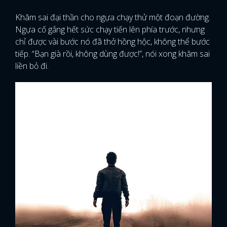
Khâm sai đại thần cho ngựa chạy thử một đoạn đường.
Ngựa cố gắng hết sức chạy tiến lên phía trước, nhưng
chỉ được vài bước nó đã thở hồng hộc, không thể bước
tiếp. “Bạn già rồi, không dùng được!”, nói xong khâm sai
liền bỏ đi.