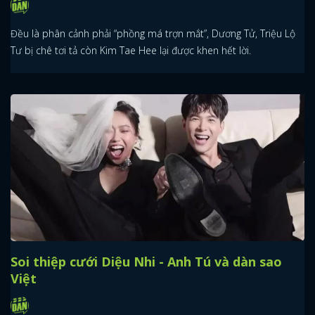
Đều là phân cảnh phải “phồng má trợn mắt”, Dương Tử, Triệu Lộ
Tư bị chê tơi tả còn Kim Tae Hee lại được khen hết lời.
Soi thiệp cưới Diệu Nhi - Anh Tú và dàn sao
Việt