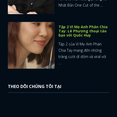
Nhật Bản One Cut of the ...
Tập 2 Vì Mẹ Anh Phán Chia
Tay: Lê Phương thoại táo
bạo với Quốc Huy
Tập 2 của Vì Mẹ Anh Phán
Chia Tay mang đến những
tràng cười dí dỏm và viral với
...
THEO DÕI CHÚNG TÔI TẠI