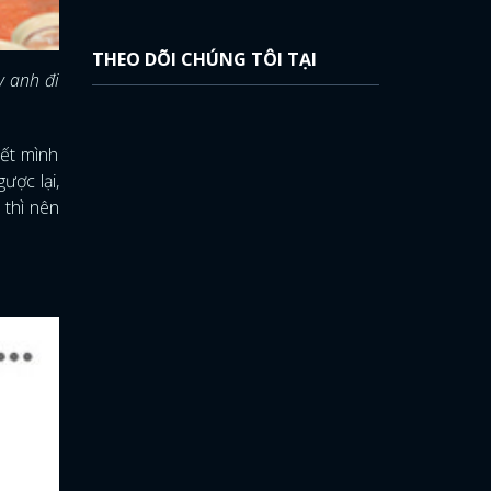
THEO DÕI CHÚNG TÔI TẠI
y anh đi
hết mình
ược lại,
 thì nên