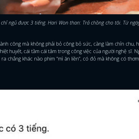
ôi chỉ ngủ được 3 tiếng. Hari Won than: Trả chồng cho tôi. Từ ngà
.
ành công mà không phải bỏ công bỏ sức, càng làm chỉn chu, 
iệt huyết, cái tầm cái tâm trong công việc của người nghệ sĩ. Ng
àm ra chẳng khác nào phim “mì ăn liền”, có đỏ mà không có thơm
ĐĂNG NHẬP