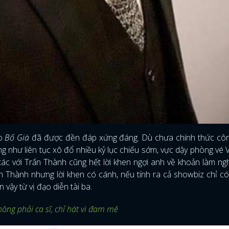
ào
Bố Già
đã được đền đáp xứng đáng. Dù chưa chính thức côn
 như liên tục xô đổ nhiều kỷ lục chiếu sớm, vực dậy phòng vé V
ác với Trấn Thành cũng hết lời khen ngợi anh về khoản làm n
 Thành nhưng lời khen có cánh, nếu tính ra cả showbiz chỉ c
vậy từ vị đạo diễn tài ba.
ông phải ca sĩ, chỉ hát vì đam mê