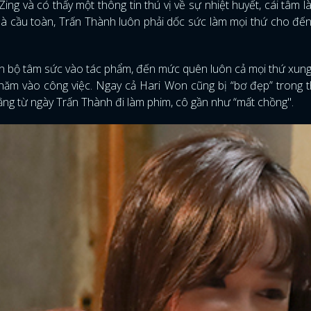
ng và có thấy một thông tin thú vị về sự nhiệt huyết, cái tâm 
là cầu toàn, Trấn Thành luôn phải dốc sức làm mọi thứ cho đến
oàn bộ tâm sức vào tác phẩm, đến mức quên luôn cả mọi thứ xun
 chăm vào công việc. Ngay cả Hari Won cũng bị “bơ đẹp” trong t
ằng từ ngày Trấn Thành đi làm phim, cô gần như “mất chồng".