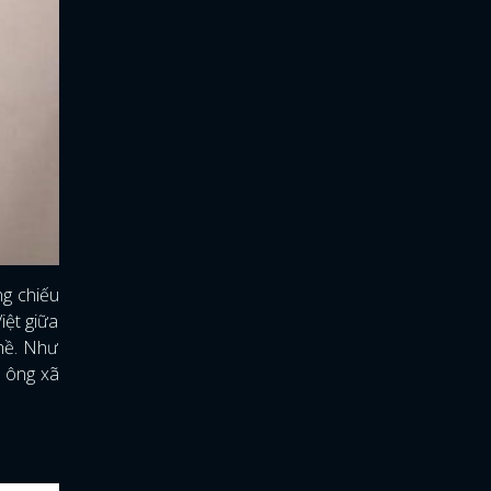
g chiếu
iệt giữa
ghề. Như
ó ông xã