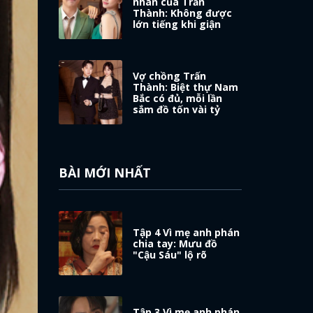
nhân của Trấn
Thành: Không được
lớn tiếng khi giận
Vợ chồng Trấn
Thành: Biệt thự Nam
Bắc có đủ, mỗi lần
sắm đồ tốn vài tỷ
BÀI MỚI NHẤT
Tập 4 Vì mẹ anh phán
chia tay: Mưu đồ
"Cậu Sáu" lộ rõ
Tập 3 Vì mẹ anh phán