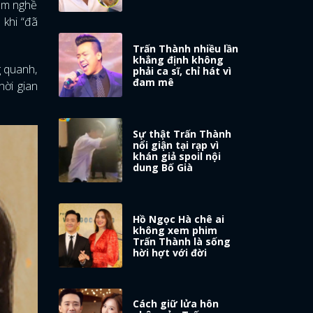
làm nghề
 khi “đã
Trấn Thành nhiều lần
khẳng định không
g quanh,
phải ca sĩ, chỉ hát vì
đam mê
hời gian
Sự thật Trấn Thành
nổi giận tại rạp vì
khán giả spoil nội
dung Bố Già
Hồ Ngọc Hà chê ai
không xem phim
Trấn Thành là sống
hời hợt với đời
Cách giữ lửa hôn