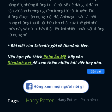
năng đó, những thông tin bí mật sẽ dễ dàng bị đánh
cặp với ảnh hưởng nghiêm trọng tới cốt truyện. Dù
không được tận dụng triệt để, Animagus vẫn là một
trong những thủ thuật hữu ích nhất của thế giới phù
thủy này và mình thấy thật tiếc khi nhiều nhân vật không
sử dụng nó.
* Bài viết của Seizedix gửi về DienAnh.Net.
Nếu bạn yêu thích
Phim Âu Mỹ
, hãy vào
DienAnh.net
để xem thêm nhiều bài viết hay nha.
Gửi bài
Hóng xem mọi người nói gì
Harry Potter
Harry Potter
Phim nên xem
Ph
Tags