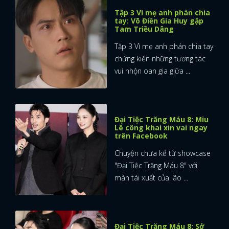
Tập 3 Vì mẹ anh phán chia
tay: Võ Điền Gia Huy gặp
Tam Triều Dâng
Tập 3 Vì mẹ anh phán chia tay
chứng kiến những tương tác
vui nhộn oan gia giữa ...
Đại Tiệc Trăng Máu 8: Miu
Lê công khai xin vai ngay
trên Facebook
Chuyện chưa kể từ showcase
"Đại Tiệc Trăng Máu 8" với
màn tái xuất của lão ...
x
ĐĂNG NHẬP
Đại Tiệc Trăng Máu 8: Sở