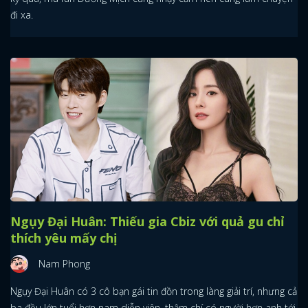
đi xa.
Ngụy Đại Huân: Thiếu gia Cbiz với quả gu chỉ
thích yêu mấy chị
Nam Phong
Ngụy Đại Huân có 3 cô bạn gái tin đồn trong làng giải trí, nhưng cả
ba đều lớn tuổi hơn nam diễn viên, thậm chí có người hơn anh tới