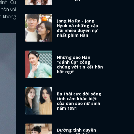
ình. Cứ
 hôn với
Ra không
Jang Na Ra - Jang
Hyuk và những cặp
đôi nhiều duyên nợ
nhất phim Hàn
Những sao Hàn
"đánh úp" công
chúng với tin kết hôn
bất ngờ
Ba thái cực đời sống
tình cảm khác biệt
của dàn sao nữ sinh
năm 1981
Đường tình duyên