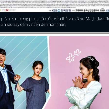
ng Na Ra. Trong phim, nữ diễn viên thủ vai cô vợ Ma Jin Joo, 
yêu nhau say đắm và tiến đến hôn nhân.