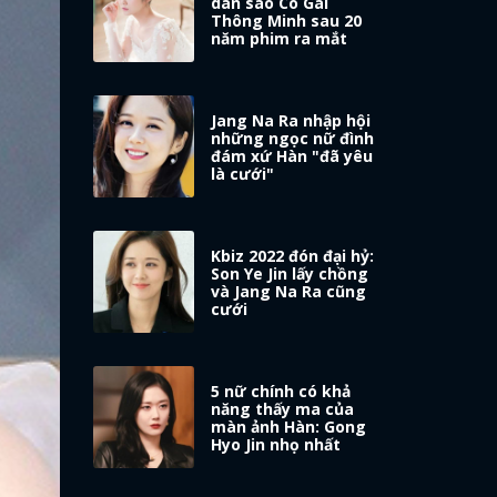
dàn sao Cô Gái
Thông Minh sau 20
năm phim ra mắt
Jang Na Ra nhập hội
những ngọc nữ đình
đám xứ Hàn "đã yêu
là cưới"
Kbiz 2022 đón đại hỷ:
Son Ye Jin lấy chồng
và Jang Na Ra cũng
cưới
5 nữ chính có khả
năng thấy ma của
màn ảnh Hàn: Gong
Hyo Jin nhọ nhất