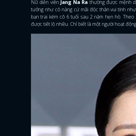
Nữ diễn viên
Jang Na Ra
thường được mệnh dan
tưởng như cô nàng cứ mãi độc thân vui tính như
bạn trai kém cô 6 tuổi sau 2 năm hẹn hò. Theo 
được tiết lộ nhiều. Chỉ biết là một người hoạt động