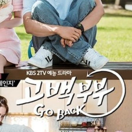
FACEBOOK
GOOGLE