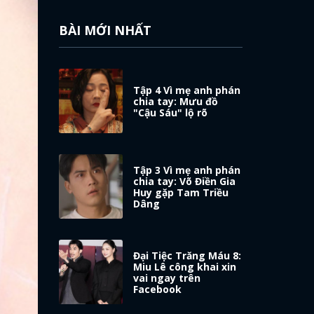
BÀI MỚI NHẤT
Tập 4 Vì mẹ anh phán
chia tay: Mưu đồ
"Cậu Sáu" lộ rõ
Tập 3 Vì mẹ anh phán
chia tay: Võ Điền Gia
Huy gặp Tam Triều
Dâng
Đại Tiệc Trăng Máu 8:
Miu Lê công khai xin
vai ngay trên
Facebook