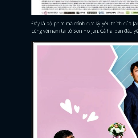
Đây là bộ phim mà mình cực kỳ yêu thích của Ja
cùng với nam tài tử Son Ho Jun. Cả hai ban đầu 