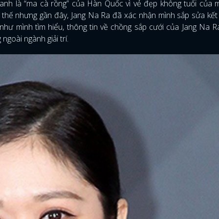
h là “ma cà rồng” của Hàn Quốc vì vẻ đẹp không tuổi của m
 thế nhưng gần đây, Jang Na Ra đã xác nhận mình sắp sửa kết
như mình tìm hiểu, thông tin về chồng sắp cưới của Jang Na 
 ngoài ngành giải trí.