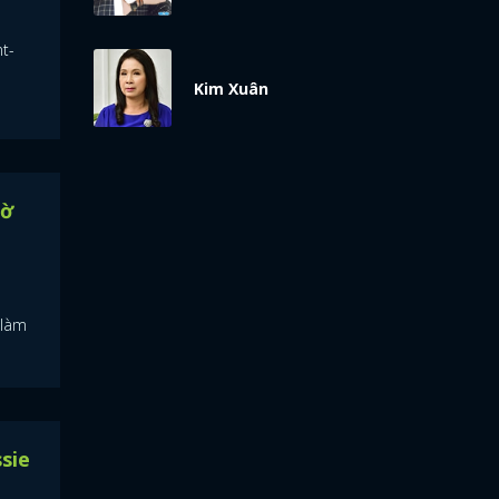
t-
Kim Xuân
mờ
 làm
sie