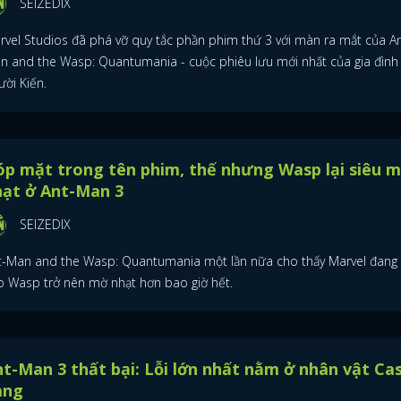
SEIZEDIX
rvel Studios đã phá vỡ quy tắc phần phim thứ 3 với màn ra mắt của An
n and the Wasp: Quantumania - cuộc phiêu lưu mới nhất của gia đình
ời Kiến.
p mặt trong tên phim, thế nhưng Wasp lại siêu 
hạt ở Ant-Man 3
SEIZEDIX
t-Man and the Wasp: Quantumania một lần nữa cho thấy Marvel đang
o Wasp trở nên mờ nhạt hơn bao giờ hết.
t-Man 3 thất bại: Lỗi lớn nhất nằm ở nhân vật Cas
ang