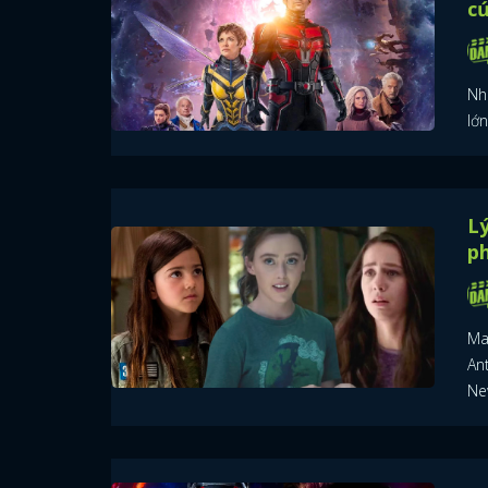
c
Nh
lớn
Lý
ph
Mar
An
Ne