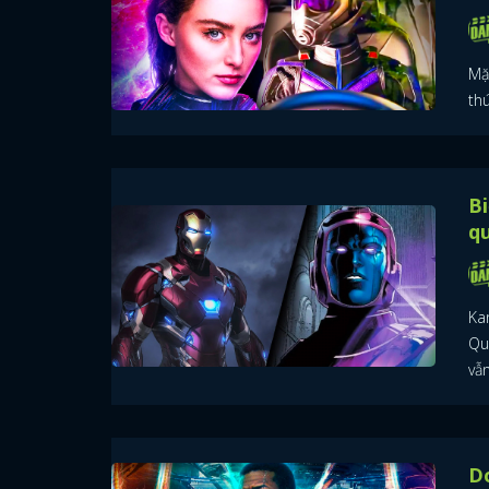
Mặ
th
Bi
qu
Ka
Qu
vẫn
Do