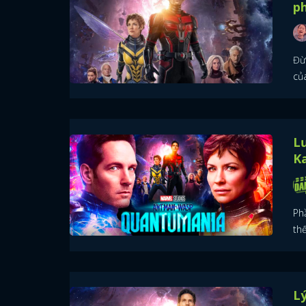
p
Đừ
củ
Lư
K
Ph
thế
Lý