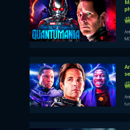
Mọ
ph
An
MCU
An
s
An
tươ