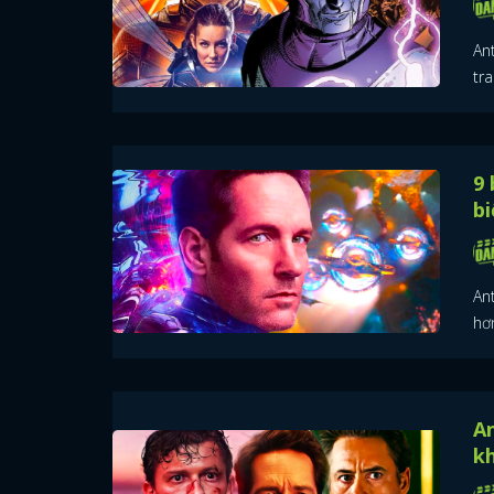
An
tr
9 
bi
An
hơ
An
kh