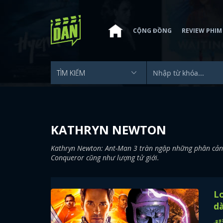
CỘNG ĐỒNG
REVIEW PHIM
KATHRYN NEWTON
Kathryn Newton: Ant-Man 3 tràn ngập những phân cảnh 
Conqueror cũng như lượng tử giới.
Lo
d