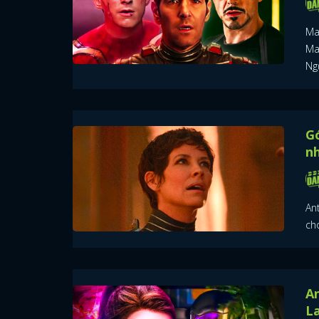
Ma
Ma
Ngư
Gó
n
An
ch
An
L