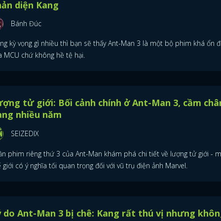
hản diện Kang
FACEBOOK
GOOGLE
Bánh Đúc
ng kỳ vọng gì nhiều thì bạn sẽ thấy Ant-Man 3 là một bộ phim khá ổn đ
a MCU chứ không hề tệ hại.
ợng tử giới: Bối cảnh chính ở Ant-Man 3, cầm châ
ang nhiều năm
SEIZEDIX
ần phim riêng thứ 3 của Ant-Man khám phá chi tiết về lượng tử giới - 
 giới có ý nghĩa tối quan trọng đối với vũ trụ điện ảnh Marvel.
 do Ant-Man 3 bị chê: Kang rất thú vị nhưng khô