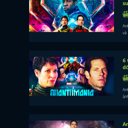
su
An
và
6 
dò
An
ản
An