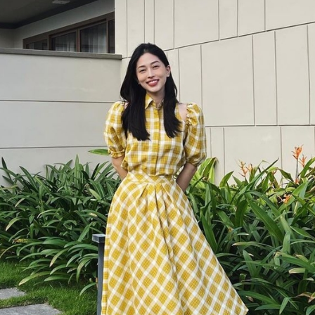
FACEBOOK
GOOGLE