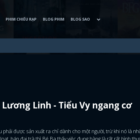
PHIM CHIẾU RẠP
BLOG PHIM
BLOG SAO
 Lương Linh - Tiểu Vy ngang cơ
 phải được sản xuất ra chỉ dành cho một người, trừ khi nó là n
ạt, bán đại trà thì Bé Ba thấy việc đụng hàng là rất rất bình th