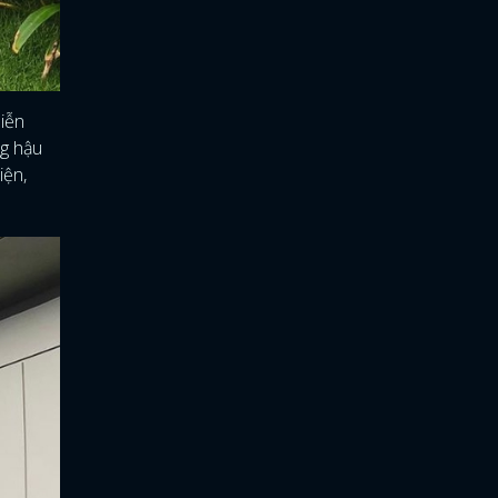
diễn
ng hậu
iện,