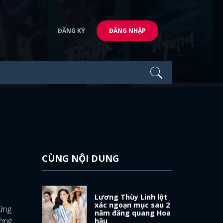
ĐĂNG KÝ
ĐĂNG NHẬP
CÙNG NỘI DUNG
Lương Thùy Linh lột
xác ngoạn mục sau 2
hững
năm đăng quang Hoa
ường
hậu