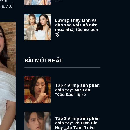
nay tui
Lương Thùy Linh và
dàn sao Vbiz nô nức
mua nhà, tậu xe tiền
tỷ
BÀI MỚI NHẤT
Tập 4 Vì mẹ anh phán
chia tay: Mưu đồ
"Cậu Sáu" lộ rõ
Tập 3 Vì mẹ anh phán
chia tay: Võ Điền Gia
Huy gặp Tam Triều