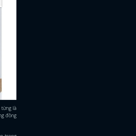
 từng là
ũng đồng
ên trong