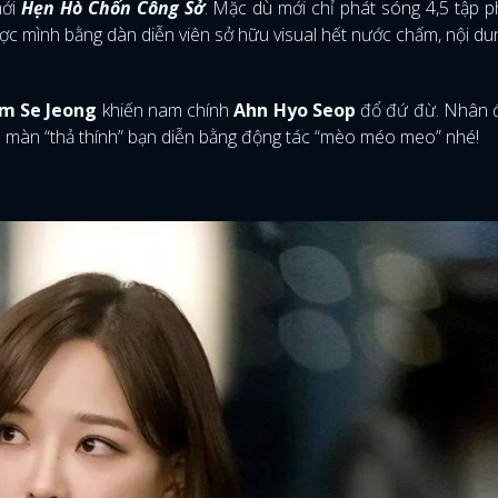
mới
Hẹn Hò Chốn Công Sở
. Mặc dù mới chỉ phát sóng 4,5 tập 
c mình bằng dàn diễn viên sở hữu visual hết nước chấm, nội d
m Se Jeong
khiến nam chính
Ahn Hyo Seop
đổ đứ đừ. Nhân đ
 màn “thả thính” bạn diễn bằng động tác “mèo méo meo” nhé!