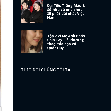
Đại Tiệc Trăng Máu 8:
Sở hữu cú one shot
35 phút dài nhất Việt
Nam
Tập 2 Vì Mẹ Anh Phán
Chia Tay: Lê Phương
thoại táo bạo với
Quốc Huy
THEO DÕI CHÚNG TÔI TẠI