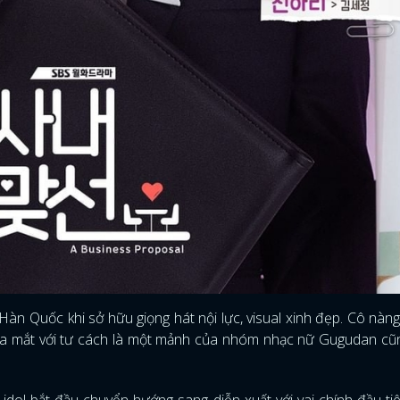
FACEBOOK
GOOGLE
Hàn Quốc khi sở hữu giọng hát nội lực, visual xinh đẹp. Cô nàng
 ra mắt với tư cách là một mảnh của nhóm nhạc nữ Gugudan c
idol bắt đầu chuyển hướng sang diễn xuất với vai chính đầu ti