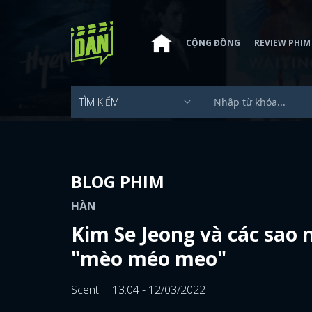
CỘNG ĐỒNG
REVIEW PHIM
BLOG PHIM
HÀN
Kim Se Jeong và các sao 
"mèo méo meo"
Scent
13:04 - 12/03/2022