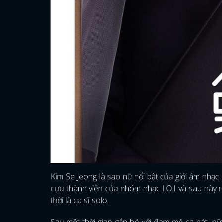
Kim Se Jeong là sao nữ nổi bật của giới âm nhạc 
cựu thành viên của nhóm nhạc I.O.I và sau này
thời là ca sĩ solo.
Sau một thời gian gắn bó với đam mê ca hát, nữ 