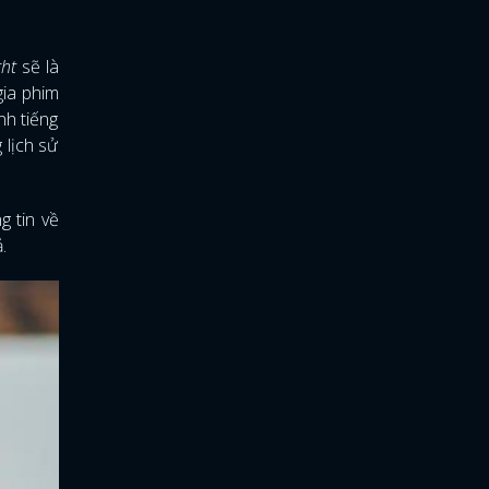
ght
sẽ là
gia phim
nh tiếng
 lịch sử
g tin về
.