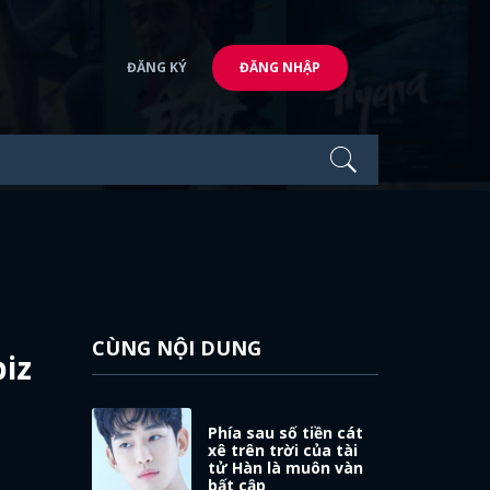
ĐĂNG KÝ
ĐĂNG NHẬP
CÙNG NỘI DUNG
biz
Phía sau số tiền cát
xê trên trời của tài
tử Hàn là muôn vàn
bất cập