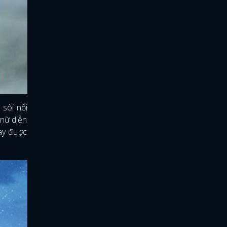
 sôi nổi
 nữ diễn
nay được