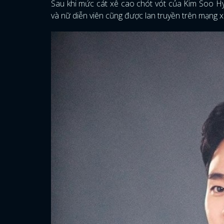
Sau khi mức cát xê cao chót vót của Kim Soo Hy
và nữ diễn viên cũng được lan truyền trên mạng xã