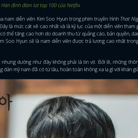
Hàn đình đám lọt top 100 của Netflix
 của nam diễn viên Kim Soo Hyun trong phim truyền hình
That Ni
Đây là mức cát xê cao nhất và là kỷ lục của một diễn viên tham 
n có thể tăng cao hơn do doanh thu từ quảng cáo, bản quyền, da
 Soo Hyun sẽ là nam diễn viên được trả lương cao nhất trong
nhưng dường như đây không phải là tin vịt. Bởi lẽ, những thôn
dàn mỹ nam đã có từ lâu, hoàn toàn không xa lạ gì với khán giả
ĐĂNG NHẬP