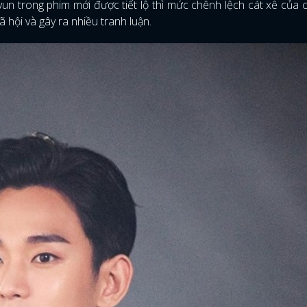
un trong phim mới được tiết lộ thì mức chênh lệch cát xê của
 hội và gây ra nhiều tranh luận.