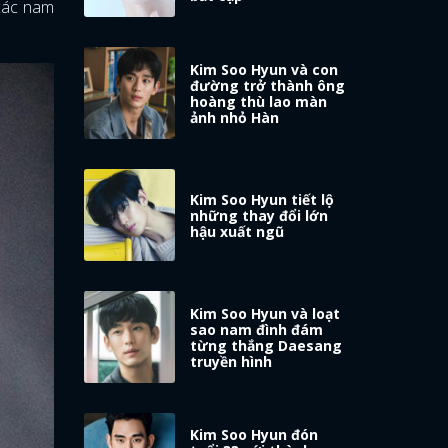
 các nam
Kim Soo Hyun và con
đường trở thành ông
hoàng thù lao màn
ảnh nhỏ Hàn
Kim Soo Hyun tiết lộ
những thay đổi lớn
hậu xuất ngũ
Kim Soo Hyun và loạt
sao nam đình đám
từng thắng Daesang
truyền hình
Kim Soo Hyun đón