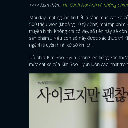
>>>> Xem thêm:
Hạ Cánh Nơi Anh và những phim 
Mới đây, một nguồn tin tiết lộ rằng mức cát xê
500 triệu won (khoảng 10 tỷ đồng) mỗi tập phim. 
truyền hình. Không chỉ có vậy, số tiền này sẽ cò
sản phẩm… Nếu con số này được xác thực thì Kim
ngành truyền hình xứ sở kim chi.
Dù phía Kim Soo Hyun không lên tiếng xác thực 
mức cát xê của Kim Soo Hyun luôn cao nhất trong 