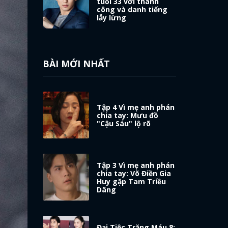
tuổi 33 với thành
công và danh tiếng
lẫy lừng
BÀI MỚI NHẤT
Tập 4 Vì mẹ anh phán
chia tay: Mưu đồ
"Cậu Sáu" lộ rõ
Tập 3 Vì mẹ anh phán
chia tay: Võ Điền Gia
Huy gặp Tam Triều
Dâng
Đại Tiệc Trăng Máu 8: