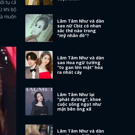
ội tụ cả
ừ khi bộ
 và muốn
Lâm Tâm Như và dàn
sao nữ Cbiz có nhan
sắc thế nào trong
"mỹ nhân đồ"?
Lâm Tâm Như và dàn
sao Hoa ngữ tưởng
“to gan lớn mật” hóa
ra nhát cáy
Lâm Tâm Như lại
"phát đường", khoe
cuộc sống ngọt như
mật bên ông xã
Lâm Tâm Như và dàn