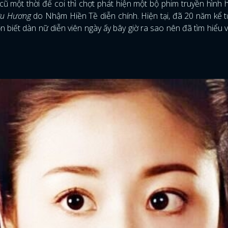
 cũ một thời để coi thì chợt phát hiện một bộ phim truyền hình h
ưu Hương
do Nhậm Hiền Tề diễn chính. Hiện tại, đã 20 năm kể t
 biết dàn nữ diễn viên ngày ấy bây giờ ra sao nên đã tìm hiểu