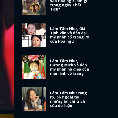
sao Hoa ngữ làm gì
trong ngày Thất
Tịch?
Lâm Tâm Như, Giả
Tịnh Văn và dàn đại
mỹ nhân cổ trang 7x
của Hoa ngữ
Lâm Tâm Như,
Dương Mịch và dàn
mỹ nhân hồ điệp của
màn ảnh cổ trang
Lâm Tâm Như rạng
rỡ, bỏ ngoài tai
những lời chỉ trích
của dư luận