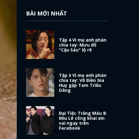
BÀI MỚI NHẤT
Tập 4 Vì mẹ anh phán
chia tay: Mưu đồ
"Cậu Sáu" lộ rõ
Tập 3 Vì mẹ anh phán
chia tay: Võ Điền Gia
Huy gặp Tam Triều
Dâng
Đại Tiệc Trăng Máu 8:
Miu Lê công khai xin
vai ngay trên
Facebook