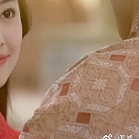
FACEBOOK
GOOGLE