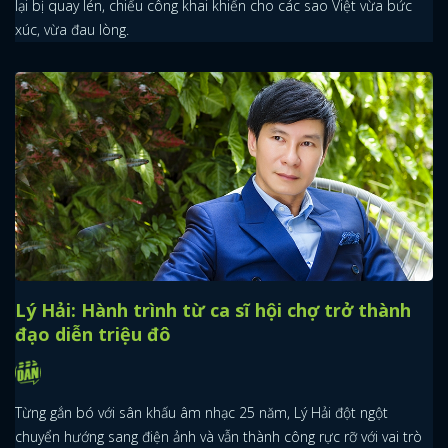
lại bị quay lén, chiếu công khai khiến cho các sao Việt vừa bức
xúc, vừa đau lòng.
Lý Hải: Hành trình từ ca sĩ hội chợ trở thành
đạo diễn triệu đô
Từng gắn bó với sân khấu âm nhạc 25 năm, Lý Hải đột ngột
chuyển hướng sang điện ảnh và vẫn thành công rực rỡ với vai trò