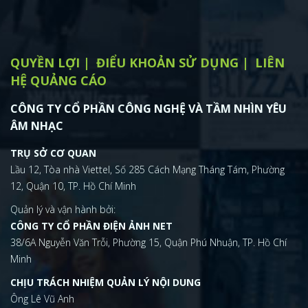
QUYỀN LỢI
ĐIỂU KHOẢN SỬ DỤNG
LIÊN
HỆ QUẢNG CÁO
CÔNG TY CỔ PHẦN CÔNG NGHỆ VÀ TẦM NHÌN YÊU
ÂM NHẠC
TRỤ SỞ CƠ QUAN
Lầu 12, Tòa nhà Viettel, Số 285 Cách Mạng Tháng Tám, Phường
12, Quận 10, TP. Hồ Chí Minh
Quản lý và vận hành bởi:
CÔNG TY CỔ PHẦN ĐIỆN ẢNH NET
38/6A Nguyễn Văn Trỗi, Phường 15, Quận Phú Nhuận, TP. Hồ Chí
Minh
CHỊU TRÁCH NHIỆM QUẢN LÝ NỘI DUNG
Ông Lê Vũ Anh