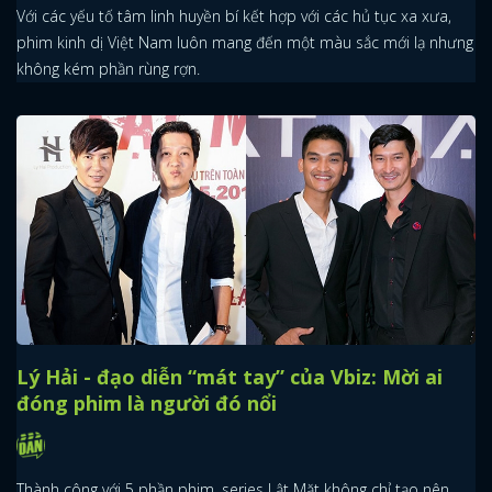
Với các yếu tố tâm linh huyền bí kết hợp với các hủ tục xa xưa,
phim kinh dị Việt Nam luôn mang đến một màu sắc mới lạ nhưng
không kém phần rùng rợn.
Lý Hải - đạo diễn “mát tay” của Vbiz: Mời ai
đóng phim là người đó nổi
x
ĐĂNG NHẬP
Thành công với 5 phần phim, series Lật Mặt không chỉ tạo nên