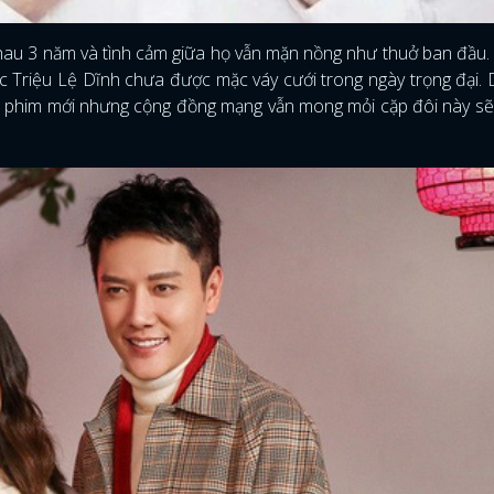
au 3 năm và tình cảm giữa họ vẫn mặn nồng như thuở ban đầu.
iệc Triệu Lệ Dĩnh chưa được mặc váy cưới trong ngày trọng đại. 
án phim mới nhưng cộng đồng mạng vẫn mong mỏi cặp đôi này s