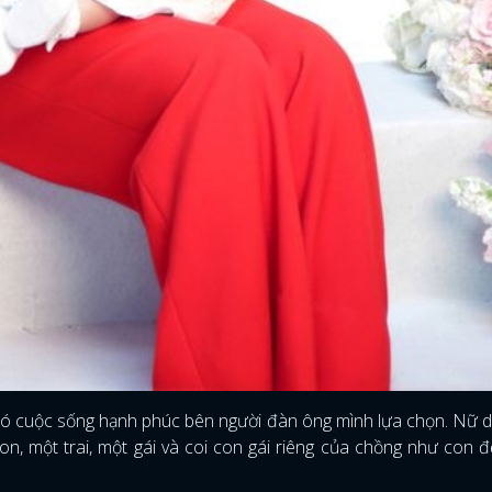
 có cuộc sống hạnh phúc bên người đàn ông mình lựa chọn. Nữ d
on, một trai, một gái và coi con gái riêng của chồng như con 