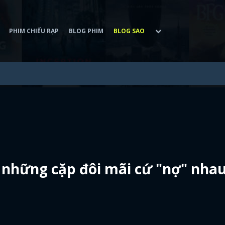
PHIM CHIẾU RẠP
BLOG PHIM
BLOG SAO
à những cặp đôi mãi cứ "nợ" nha