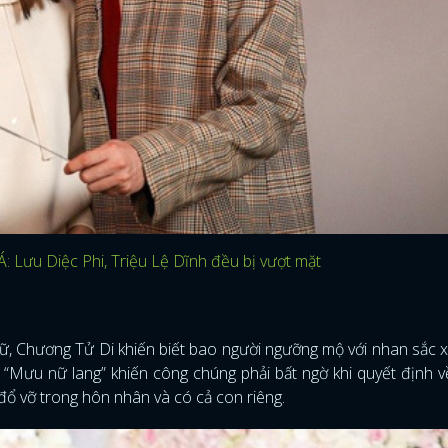
: Lưu Diệc Phi, Triệu Lệ Dĩnh đều bị vượt mặt
ngữ, Chương Tử Di khiến biết bao người ngưỡng mộ với nhan sắc 
g “Mưu nữ lang” khiến công chúng phải bất ngờ khi quyết định 
ĐĂNG NHẬP
ổ vỡ trong hôn nhân và có cả con riêng.