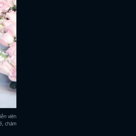
iễn viên
đẻ, chăm