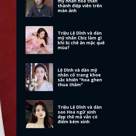
mỹ nhân hóa thân
thành điệp viên trên
màn ảnh
Triệu Lệ Dĩnh và dàn
mỹ nhân Cbiz làm gì
khi bị chê ăn mặc quê
mùa?
Lệ Dĩnh và dàn mỹ
nhân cổ trang khoe
sắc khiến "hoa ghen
thua thắm"
Triệu Lệ Dĩnh và dàn
sao Hoa ngữ xinh
đẹp thế mà vẫn có
điểm kém xinh