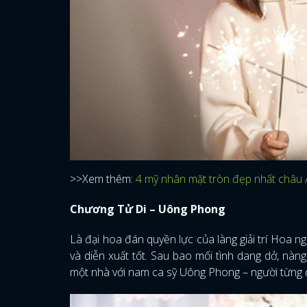
>>Xem thêm:
4 mỹ nhân mặt tròn đẹp nhất châu Á
Chương Tử Di – Uông Phong
Là đại hoa đán quyền lực của làng giải trí Hoa 
và diễn xuất tốt. Sau bao mối tình dang dở, nàn
một nhà với nam ca sỹ Uông Phong – người từng đ