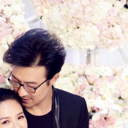
FACEBOOK
GOOGLE