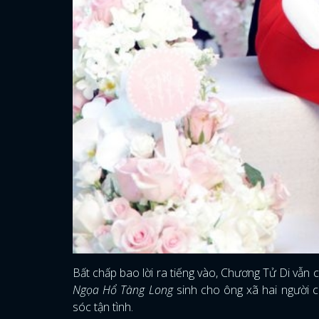
Bất chấp bao lời ra tiếng vào, Chương Tử Di vẫn
Ngọa Hổ Tàng Long
sinh cho ông xã hai người c
sóc tận tình.