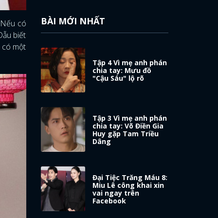
BÀI MỚI NHẤT
 Nếu có
Dẫu biết
ẽ có một
Tập 4 Vì mẹ anh phán
chia tay: Mưu đồ
"Cậu Sáu" lộ rõ
Tập 3 Vì mẹ anh phán
chia tay: Võ Điền Gia
Huy gặp Tam Triều
Dâng
Đại Tiệc Trăng Máu 8:
Miu Lê công khai xin
vai ngay trên
Facebook