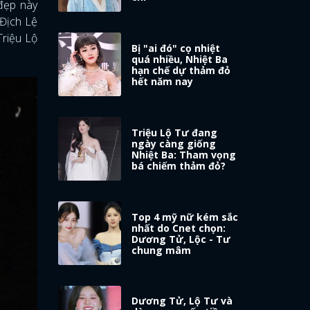
 đẹp này
 Địch Lệ
Triệu Lộ
Bị "ai đó" cọ nhiệt
quá nhiều, Nhiệt Ba
hạn chế dự thảm đỏ
hết năm nay
Triệu Lộ Tư đang
ngày càng giống
Nhiệt Ba: Tham vọng
bá chiếm thảm đỏ?
Top 4 mỹ nữ kém sắc
nhất do Cnet chọn:
Dương Tử, Lộc - Tư
chung mâm
Dương Tử, Lộ Tư và