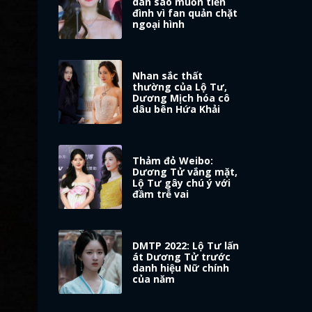
dàn sao muốn tiền
đình vì fan quản chặt
ngoại hình
Nhan sắc thất
thường của Lộ Tư,
Dương Mịch hóa cô
dâu bên Hứa Khải
Thảm đỏ Weibo:
Dương Tử vắng mặt,
Lộ Tư gây chú ý với
đầm trễ vai
DMTP 2022: Lộ Tư lấn
át Dương Tử trước
danh hiệu Nữ chính
của năm