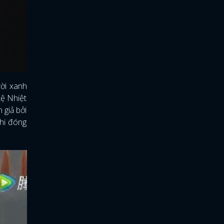
rời xanh
Lệ Nhiệt
 giả bởi
khi đóng