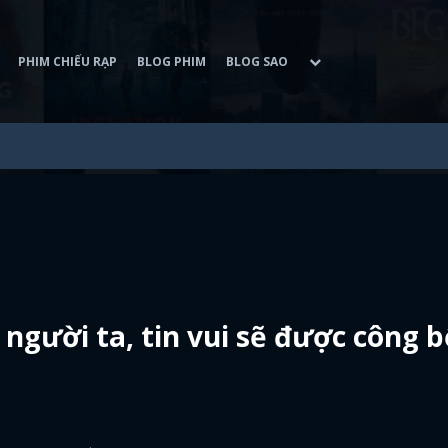
PHIM CHIẾU RẠP
BLOG PHIM
BLOG SAO
gười ta, tin vui sẽ được công b