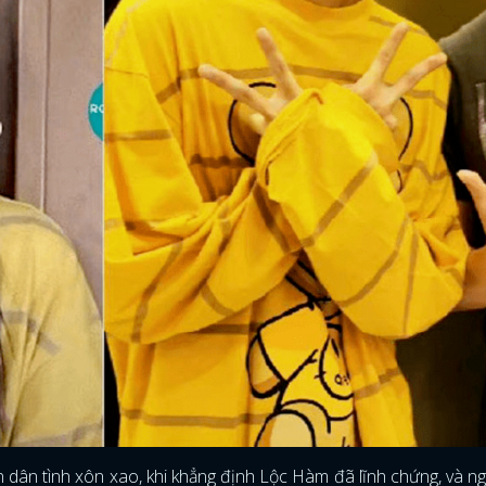
n dân tình xôn xao, khi khẳng định Lộc Hàm đã lĩnh chứng, và n