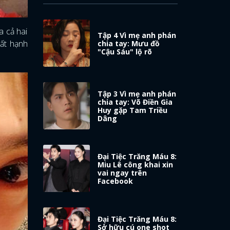
a cả hai
Tập 4 Vì mẹ anh phán
rất hạnh
chia tay: Mưu đồ
"Cậu Sáu" lộ rõ
Tập 3 Vì mẹ anh phán
chia tay: Võ Điền Gia
Huy gặp Tam Triều
Dâng
Đại Tiệc Trăng Máu 8:
Miu Lê công khai xin
vai ngay trên
Facebook
Đại Tiệc Trăng Máu 8:
Sở hữu cú one shot