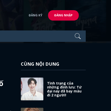
ĐĂNG KÝ
ĐĂNG NHẬP
CÙNG NỘI DUNG
ố
Tình trạng của
những đỉnh lưu: Tứ
đại nay đã bay màu
đi 2 người!