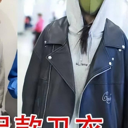
FACEBOOK
GOOGLE