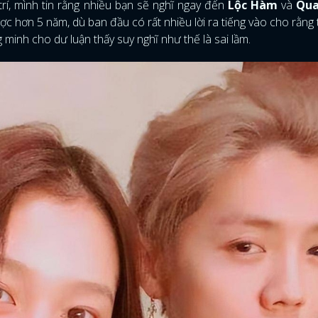
trí, mình tin rằng nhiều bạn sẽ nghĩ ngay đến
Lộc Hàm
và
Qua
ợc hơn 5 năm, dù ban đầu có rất nhiều lời ra tiếng vào cho rằng 
minh cho dư luận thấy suy nghĩ như thế là sai lầm.