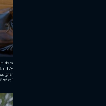
dám thừa
khi thấy
cậu ghét
i nó rồi