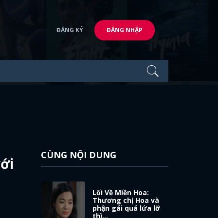
ĐĂNG KÝ
ĐĂNG NHẬP
CÙNG NỘI DUNG
ới
Lối Về Miền Hoa:
Thương chị Hoa và
phận gái quá lứa lỡ
thì...