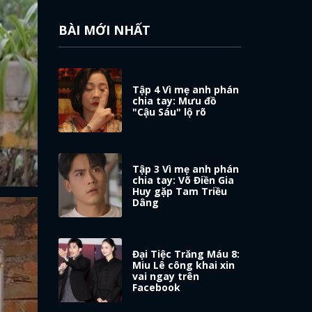
BÀI MỚI NHẤT
Tập 4 Vì mẹ anh phán
chia tay: Mưu đồ
"Cậu Sáu" lộ rõ
Tập 3 Vì mẹ anh phán
chia tay: Võ Điền Gia
Huy gặp Tam Triều
Dâng
Đại Tiệc Trăng Máu 8:
Miu Lê công khai xin
vai ngay trên
Facebook