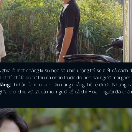
Nghĩa là một chàng kĩ sư học sâu hiểu rộng thì sẽ biết cả cách 
Lợi thì chỉ là do tư thù cá nhân trước đó nên hai người mới ghét
Hằng
) thì hẳn là tính cách cậu cũng chẳng thể tệ được. Nhưng 
Nghĩa khó chịu với tất cả mọi người kể cả chị Hoa – người đã chă
ĐĂNG NHẬP