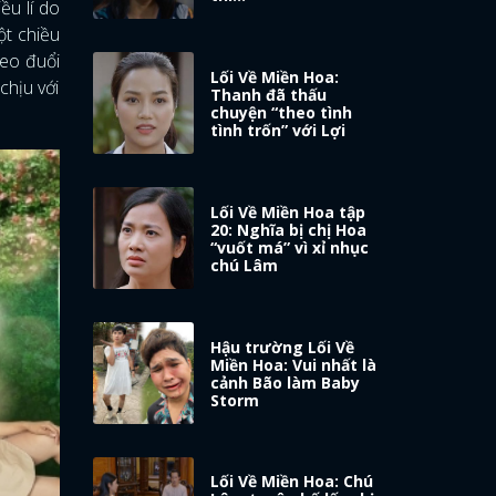
ều lí do
ột chiều
heo đuổi
Lối Về Miền Hoa:
chịu với
Thanh đã thấu
chuyện “theo tình
tình trốn” với Lợi
Lối Về Miền Hoa tập
20: Nghĩa bị chị Hoa
“vuốt má” vì xỉ nhục
chú Lâm
Hậu trường Lối Về
Miền Hoa: Vui nhất là
cảnh Bão làm Baby
Storm
Lối Về Miền Hoa: Chú