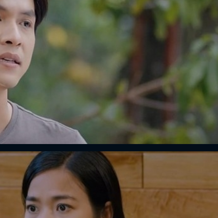
FACEBOOK
GOOGLE