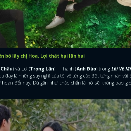
 bố lấy chị Hoa, Lợi thất bại lần hai
 Châu
) và Lợi (
Trọng Lân
) – Thanh (
Anh Đào
) trong
Lối Về M
sau đây là những suy nghĩ của tôi về từng cặp đôi, từng nhân vật 
 hoán đổi này. Dù gần như chắc chắn là nó sẽ không bao giờ 