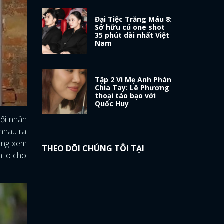
Đại Tiệc Trăng Máu 8:
Sở hữu cú one shot
35 phút dài nhất Việt
Nam
Tập 2 Vì Mẹ Anh Phán
Chia Tay: Lê Phương
thoại táo bạo với
Quốc Huy
đối nhân
 nhau ra
càng xem
THEO DÕI CHÚNG TÔI TẠI
m lo cho