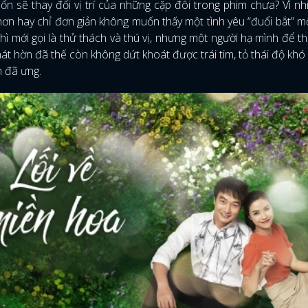
sẽ thay đổi vị trí của những cặp đôi trong phim chưa? Vì nhi
hơn hay chỉ đơn giản không muốn thấy một tình yêu “đuổi bắt” m
 thì mới gọi là thử thách và thú vị, nhưng một người hạ mình để t
át hờn đã thế còn không dứt khoát được trái tim, tỏ thái độ khó 
h đã ưng.