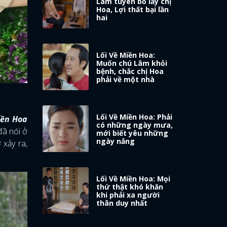
Lâm tuyên bố lấy chị
Hoa, Lợi thất bại lần
hai
Lối Về Miền Hoa:
Muốn chú Lâm khỏi
bệnh, chắc chị Hoa
phải về một nhà
Lối Về Miền Hoa: Phải
iền Hoa
có những ngày mưa,
đã nói ở
mới biết yêu những
ngày nắng
xảy ra,
Lối Về Miền Hoa: Mọi
thứ thật khó khăn
khi phải xa người
thân duy nhất