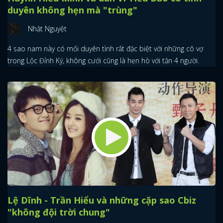
duyên không hẹn mà "trùng"
Nhật Nguyệt
4 sao nam này có mối duyên tình rất đặc biệt với những cô vợ
trong Lộc Đỉnh Ký, không cưới cũng là hẹn hò với tận 4 người.
Lệ Dĩnh - Trần Hiểu và những cặp sao Cbiz
"không đội trời chung"