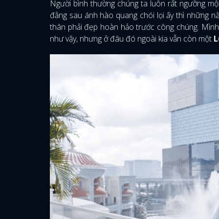
Người bình thường chúng ta luôn rất ngưỡng mộ
đằng sau ánh hào quang chói lọi ấy thì những n
thân phải đẹp hoàn hảo trước công chúng. Mình 
như vậy, nhưng ở đâu đó ngoài kia vẫn còn một
L