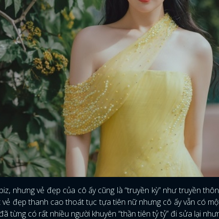
iz, nhưng vẻ đẹp của cô ấy cũng là “truyền kỳ” như truyền thô
t vẻ đẹp thanh cao thoát tục tựa tiên nữ nhưng cô ấy vẫn có m
à đã từng có rất nhiều người khuyên “thần tiên tỷ tỷ” đi sửa lại nh