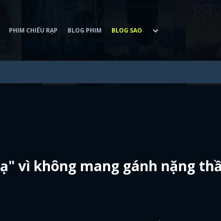
PHIM CHIẾU RẠP
BLOG PHIM
BLOG SAO
"lạ" vì không mang gánh nặng th