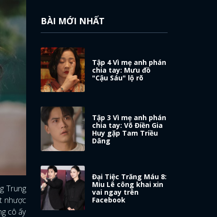
BÀI MỚI NHẤT
Tập 4 Vì mẹ anh phán
chia tay: Mưu đồ
"Cậu Sáu" lộ rõ
Tập 3 Vì mẹ anh phán
chia tay: Võ Điền Gia
Huy gặp Tam Triều
Dâng
Đại Tiệc Trăng Máu 8:
Miu Lê công khai xin
ng Trung
vai ngay trên
ột nhược
Facebook
ưng cô ấy