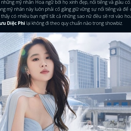
 những mỹ nhân Hoa ngữ bởi họ xinh đẹp, nổi tiếng và giàu c
àng mỹ nhân này luôn phải cố gắng giữ vững sự nổi tiếng và để
thấy có nhiều bạn nghĩ tất cả những sao nữ đều sẽ rơi vào h
ưu Diệc Phi
lại không đi theo quy chuẩn nào trong showbiz.