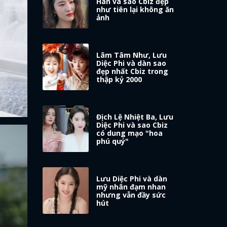
Hân và sao Cbiz đẹp
như tiên lại không ăn
ảnh
Lâm Tâm Như, Lưu
Diệc Phi và dàn sao
đẹp nhất Cbiz trong
thập kỷ 2000
Địch Lệ Nhiệt Ba, Lưu
Diệc Phi và sao Cbiz
có dung mạo "hoa
phú quý"
Lưu Diệc Phi và dàn
mỹ nhân đạm nhan
nhưng vẫn đầy sức
hút