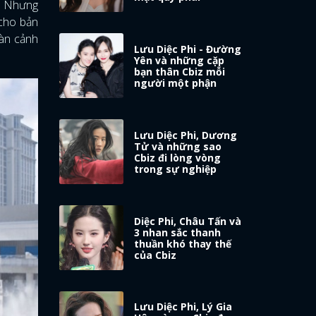
ó. Nhưng
 cho bản
oàn cảnh
Lưu Diệc Phi - Đường
Yên và những cặp
bạn thân Cbiz mỗi
người một phận
Lưu Diệc Phi, Dương
Tử và những sao
Cbiz đi lòng vòng
trong sự nghiệp
Diệc Phi, Châu Tấn và
3 nhan sắc thanh
thuần khó thay thế
của Cbiz
Lưu Diệc Phi, Lý Gia