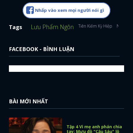
Nhấp vào xem mọi người nói gì
Lưu Phẩm Ngôn
Tiên Kiếm Kỳ Hiệp
Nguyễn K
Tags
FACEBOOK - BÌNH LUẬN
BÀI MỚI NHẤT
Tập 4 Vì mẹ anh phán chia
tay: Mưu đồ "Cậu Sáu" lộ