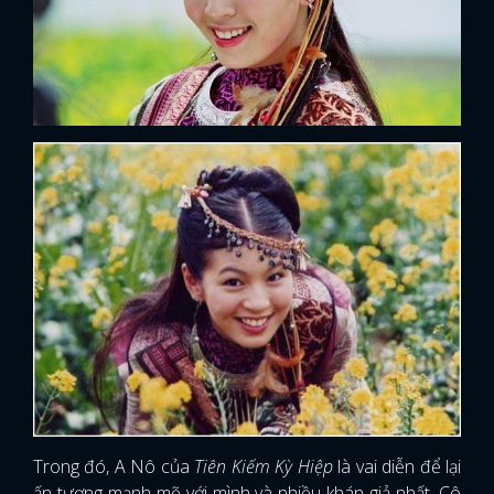
Trong đó, A Nô của
Tiên Kiếm Kỳ Hiệp
là vai diễn để lại
ấn tượng mạnh mẽ với mình và nhiều khán giả nhất. Cô