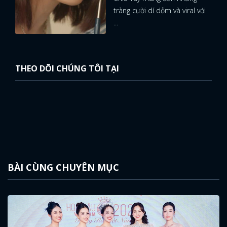
tràng cười dí dỏm và viral với
...
THEO DÕI CHÚNG TÔI TẠI
BÀI CÙNG CHUYÊN MỤC