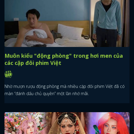
Muôn kiểu "động phòng" trong hơi men của
các cặp đôi phim Việt
Nhờ mượn rượu động phòng mà nhiều cặp đôi phim Việt đã có
màn “đánh dấu chủ quyền” một lần nhớ mãi.