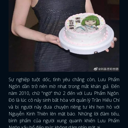
Sự nghiệp tuột dốc, tình yêu chẳng còn, Lưu Phẩm
Ngôn dần trở nên mờ nhạt trong mắt khán giả. Đến
năm 2010, chữ "ngờ" thứ 2 đến với Lưu Phẩm Ngôn.
Đó là lúc cô nảy sinh bất hòa với quản lý Trần Hiếu Chí
và bị người này đưa chuyện riêng tư khi hẹn hò với
Nguyễn Kinh Thiên lên mặt báo. Những lời đàm tiếu,
x
ĐĂNG NHẬP
bình phẩm của người xung quanh khiến Lưu Phẩm
Ngôn xấu hổ đến mức không dám nhìn mặt ai.