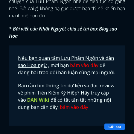
chuyện của Lưu Phẩm Ngôn nhé để tiếp tục cố gắng
nhé. Bởi cái gì không hạ gục được bạn thì sẽ khiến bạn
mạnh mẽ hơn đó.
* Bài viết của
Nhật Nguyệt
chia sẻ tại box
Blog sao
Hoa
Nếu bạn quan tâm Lưu Phẩm Ngôn và dàn
sao Hoa ngữ
, mời bạn
bấm vào đây
để
đăng bài trao đổi bàn luận cùng mọi người.
Bạn cần tìm thông tin dữ liệu và đọc review
về phim
Tiên Kiếm Kỳ Hiệp
? Hãy truy cập
vào
DAN Wiki
để có tất tần tật những nội
dung bạn cần đấy:
bấm vào đây
Gửi bài