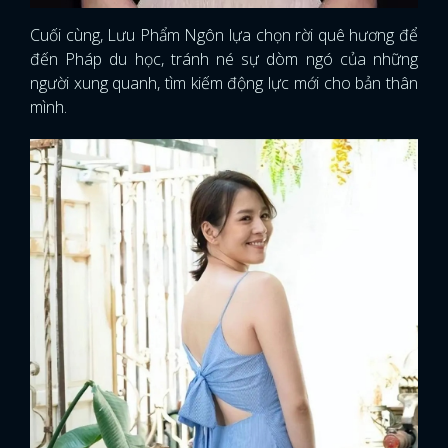
Cuối cùng, Lưu Phẩm Ngôn lựa chọn rời quê hương để
đến Pháp du học, tránh né sự dòm ngó của những
người xung quanh, tìm kiếm động lực mới cho bản thân
mình.