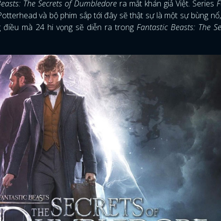
Beasts: The Secrets of Dumbledore
ra mắt khán giả Việt. Series
F
Potterhead và bộ phim sắp tới đây sẽ thật sự là một sự bùng nổ
 điều mà 24 hi vọng sẽ diễn ra trong
Fantastic Beasts: The Se