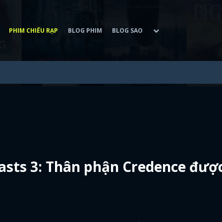
PHIM CHIẾU RẠP
BLOG PHIM
BLOG SAO
asts 3: Thân phận Credence đượ