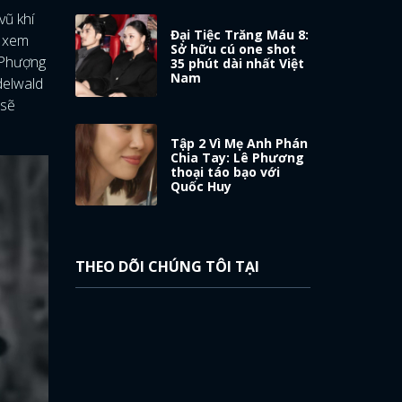
vũ khí
Đại Tiệc Trăng Máu 8:
ể xem
Sở hữu cú one shot
 Phượng
35 phút dài nhất Việt
Nam
delwald
 sẽ
Tập 2 Vì Mẹ Anh Phán
Chia Tay: Lê Phương
thoại táo bạo với
Quốc Huy
THEO DÕI CHÚNG TÔI TẠI