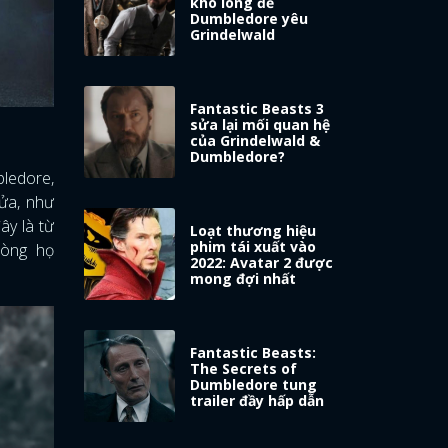
khó lòng để
Dumbledore yêu
Grindelwald
Fantastic Beasts 3
sửa lại mối quan hệ
của Grindelwald &
Dumbledore?
bledore,
Lửa, như
ây là từ
Loạt thương hiệu
phim tái xuất vào
dòng họ
2022: Avatar 2 được
mong đợi nhất
Fantastic Beasts:
The Secrets of
Dumbledore tung
trailer đầy hấp dẫn