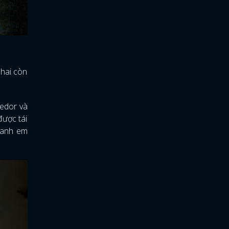
 hai còn
ledor và
được tái
i anh em