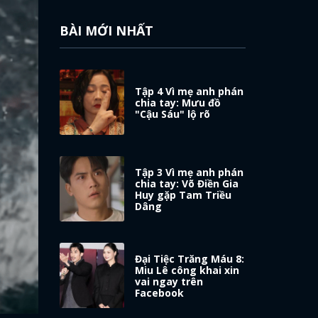
BÀI MỚI NHẤT
Tập 4 Vì mẹ anh phán
chia tay: Mưu đồ
"Cậu Sáu" lộ rõ
Tập 3 Vì mẹ anh phán
chia tay: Võ Điền Gia
Huy gặp Tam Triều
Dâng
Đại Tiệc Trăng Máu 8:
Miu Lê công khai xin
vai ngay trên
Facebook