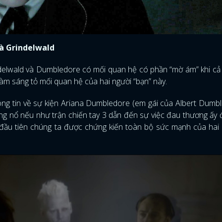
và Grindelwald
delwald và Dumbledore có mối quan hệ có phần “mờ ám” khi cả
làm sáng tỏ mối quan hệ của hai người “bạn” này.
hông tin về sự kiện Ariana Dumbledore (em gái của Albert Dumb
ng nổ nếu như trận chiến tay 3 dẫn đến sự việc đau thương ấy 
ần đầu tiên chúng ta được chứng kiến toàn bộ sức mạnh của ha