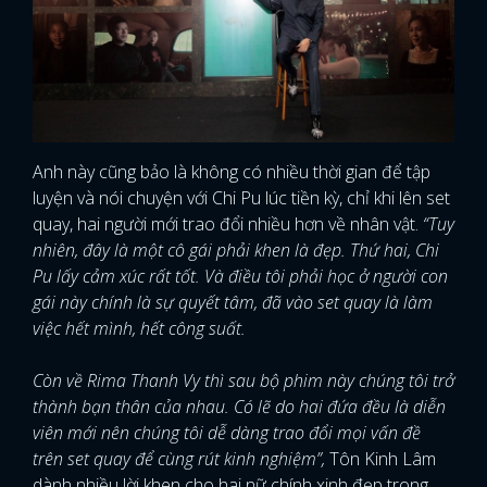
Anh này cũng bảo là không có nhiều thời gian để tập
luyện và nói chuyện với Chi Pu lúc tiền kỳ, chỉ khi lên set
quay, hai người mới trao đổi nhiều hơn về nhân vật.
“Tuy
nhiên, đây là một cô gái phải khen là đẹp. Thứ hai, Chi
Pu lấy cảm xúc rất tốt. Và điều tôi phải học ở người con
gái này chính là sự quyết tâm, đã vào set quay là làm
việc hết mình, hết công suất.
Còn về Rima Thanh Vy thì sau bộ phim này chúng tôi trở
thành bạn thân của nhau. Có lẽ do hai đứa đều là diễn
viên mới nên chúng tôi dễ dàng trao đổi mọi vấn đề
trên set quay để cùng rút kinh nghiệm”,
Tôn Kinh Lâm
dành nhiều lời khen cho hai nữ chính xinh đẹp trong