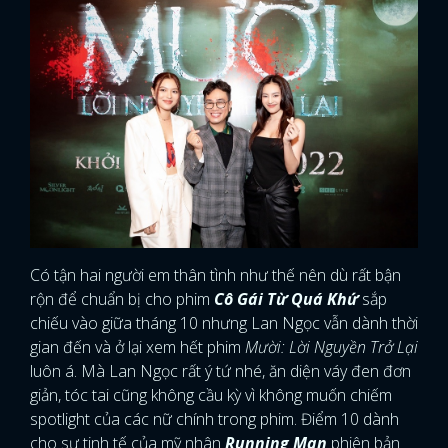
Có tận hai người em thân tình như thế nên dù rất bận
rộn để chuẩn bị cho phim
Cô Gái Từ Quá Khứ
sắp
chiếu vào giữa tháng 10 nhưng Lan Ngọc vẫn dành thời
gian đến và ở lại xem hết phim
Mười: Lời Nguyền Trở Lại
luôn á. Mà Lan Ngọc rất ý tứ nhé, ăn diện váy đen đơn
giản, tóc tai cũng không cầu kỳ vì không muốn chiếm
spotlight của các nữ chính trong phim. Điểm 10 dành
cho sự tinh tế của mỹ nhân
Running Man
phiên bản