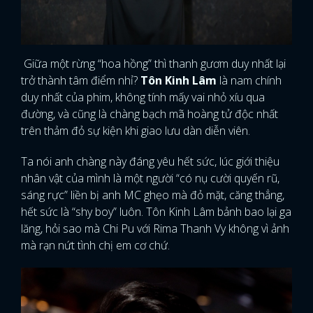
Giữa một rừng “hoa hồng” thì thanh gươm duy nhất lại
trở thành tâm điểm nhỉ?
Tôn Kinh Lâm
là nam chính
duy nhất của phim, không tính mấy vai nhỏ xíu qua
đường, và cũng là chàng bạch mã hoàng tử độc nhất
trên thảm đỏ sự kiện khi giao lưu dàn diễn viên.
Ta nói anh chàng này đáng yêu hết sức, lúc giới thiệu
nhân vật của mình là một người “có nụ cười quyến rũ,
sáng rực” liền bị anh MC ghẹo mà đỏ mặt, căng thẳng,
hết sức là “shy boy” luôn. Tôn Kinh Lâm bảnh bao lại ga
lăng, hỏi sao mà Chi Pu với Rima Thanh Vy không vì ảnh
mà rạn nứt tình chị em cơ chứ.