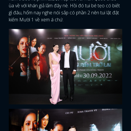
ùa về với khán giả lắm đây nè. Hồi đó tui bé tẹo có biết
gì đâu, hổm nay nghe nói sắp có phần 2 nên tui lật đật
kiếm Mười 1 về xem á chứ.