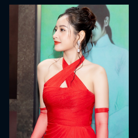
FACEBOOK
GOOGLE