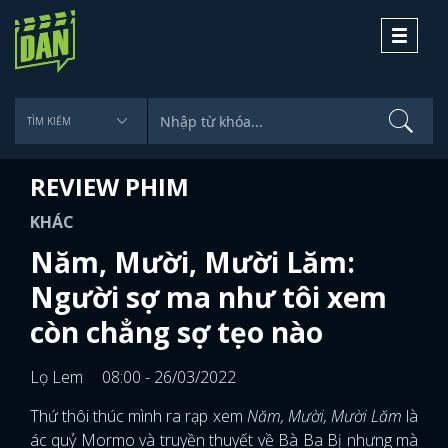
Toggle
navigati
REVIEW PHIM
KHÁC
Năm, Mười, Mười Lăm:
Người sợ ma như tôi xem
còn chẳng sợ tẹo nào
Lọ Lem
08:00 - 26/03/2022
Thứ thôi thúc mình ra rạp xem
Năm, Mười, Mười Lăm
là
ác quỷ Mormo và truyền thuyết về Bà Ba Bị nhưng mà