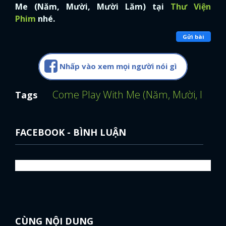
Me (Năm, Mười, Mười Lăm) tại
Thư Viện
Phim
nhé.
Gửi bài
Nhấp vào xem mọi người nói gì
Come Play With Me (Năm, Mười, Mười
Tags
FACEBOOK - BÌNH LUẬN
CÙNG NỘI DUNG