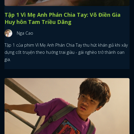
Tập 1 Vì Mẹ Anh Phán Chia Tay: Võ Điền Gia
Huy hôn Tam Triều Dâng
Nga Cao
Tập 1 của phim Vì Mẹ Anh Phán Chia Tay thu hút khán giả khi xây
dựng cốt truyện theo hướng trai giàu - gái nghèo trở thành oan
gia.