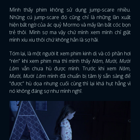
Mình thấy phim không sử dụng jump-scare nhiều.
Những cú jump-scare đó cũng chỉ là những lần xuất
hiện bất ngờ của ác quỷ Mormo và mấy lần bắt cóc bọn
trẻ thôi. Mình sợ ma vậy chứ mình xem mình chỉ giật
mình xíu xiu thôi chứ không hẳn là sợ hãi.
Tóm lại, là một người ít xem phim kinh dị và có phần hơi
“rén” khi xem phim ma thì mình thấy
Năm, Mười, Mười
Lăm
vẫn chưa hù được mình. Trước khi xem
Năm,
Mười, Mười Lăm
mình đã chuẩn bị tâm lý sẵn sàng để
“được” hù dọa nhưng cuối cùng thì lại khá hụt hẫng vì
nó không đáng sợ như mình nghĩ.