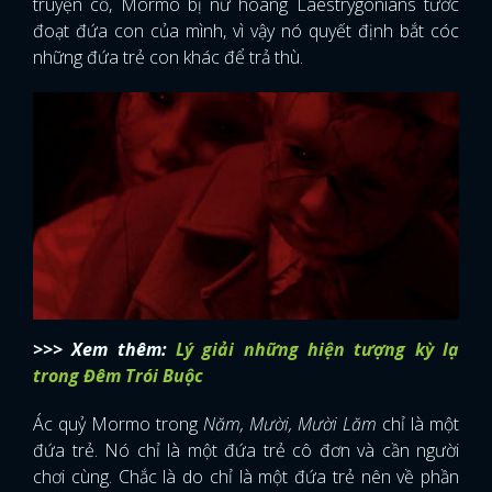
truyện cổ, Mormo bị nữ hoàng Laestrygonians tước
đoạt đứa con của mình, vì vậy nó quyết định bắt cóc
những đứa trẻ con khác để trả thù.
>>> Xem thêm:
Lý giải những hiện tượng kỳ lạ
trong Đêm Trói Buộc
Ác quỷ Mormo trong
Năm, Mười, Mười Lăm
chỉ là một
đứa trẻ. Nó chỉ là một đứa trẻ cô đơn và cần người
chơi cùng. Chắc là do chỉ là một đứa trẻ nên về phần