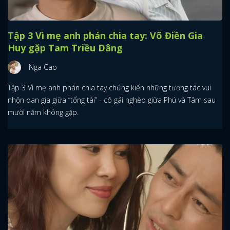
Tập 3 Vì mẹ anh phán chia tay: Võ Điền Gia
Huy gặp Tam Triều Dâng
Nga Cao
Tập 3 Vì mẹ anh phán chia tay chứng kiến những tương tác vui
nhộn oan gia giữa “tổng tài” - cô gái nghèo giữa Phú và Tâm sau
mười năm không gặp.