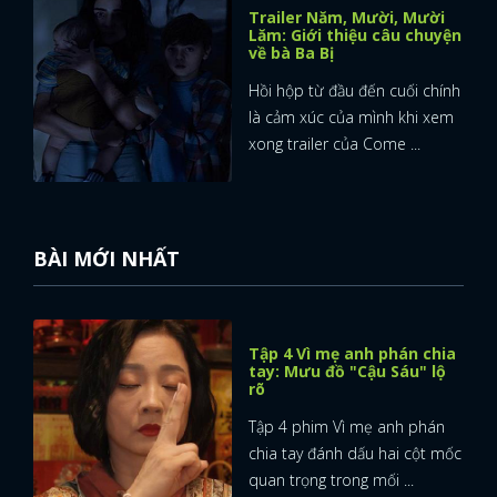
Trailer Năm, Mười, Mười
Lăm: Giới thiệu câu chuyện
về bà Ba Bị
Hồi hộp từ đầu đến cuối chính
là cảm xúc của mình khi xem
xong trailer của Come ...
BÀI MỚI NHẤT
Tập 4 Vì mẹ anh phán chia
tay: Mưu đồ "Cậu Sáu" lộ
rõ
Tập 4 phim Vì mẹ anh phán
x
chia tay đánh dấu hai cột mốc
ĐĂNG NHẬP
quan trọng trong mối ...