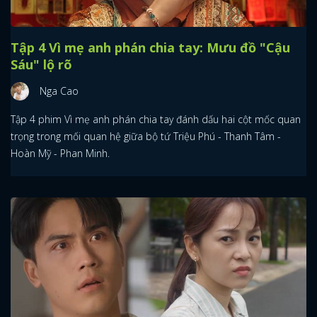
Tập 4 Vì mẹ anh phán chia tay: Mưu đồ "Cậu
Sáu" lộ rõ
Nga Cao
Tập 4 phim Vì mẹ anh phán chia tay đánh dấu hai cột mốc quan
trọng trong mối quan hệ giữa bộ tứ Triệu Phú - Thanh Tâm -
Hoàn Mỹ - Phan Minh.