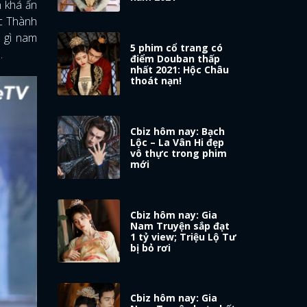
n khá ấn
c Thành
m gì nam
5 phim cổ trang có
.
điểm Douban thấp
nhất 2021: Hộc Châu
thoát nạn!
Cbiz hôm nay: Bạch
Lộc – La Vân Hi đẹp
vô thực trong phim
mới
Cbiz hôm nay: Gia
Nam Truyện sắp đạt
1 tỷ view; Triệu Lộ Tư
bị bỏ rơi
Cbiz hôm nay: Gia