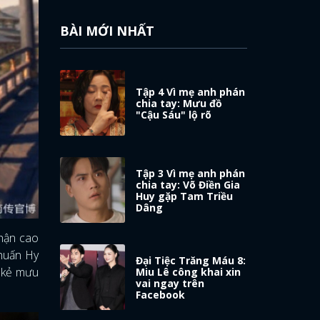
BÀI MỚI NHẤT
Tập 4 Vì mẹ anh phán
chia tay: Mưu đồ
"Cậu Sáu" lộ rõ
Tập 3 Vì mẹ anh phán
chia tay: Võ Điền Gia
Huy gặp Tam Triều
Dâng
phận cao
Thuấn Hy
Đại Tiệc Trăng Máu 8:
t kẻ mưu
Miu Lê công khai xin
vai ngay trên
Facebook