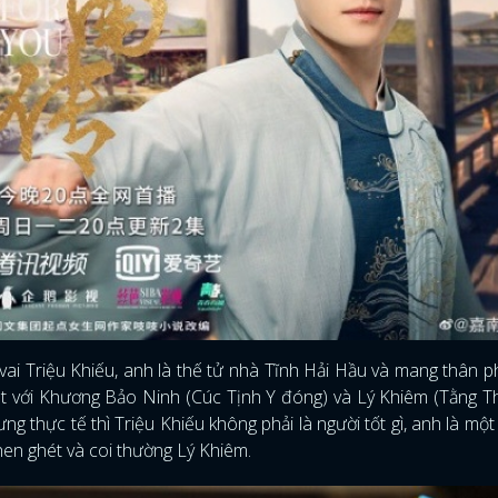
i Triệu Khiếu, anh là thế tử nhà Tĩnh Hải Hầu và mang thân 
iết với Khương Bảo Ninh (Cúc Tịnh Y đóng) và Lý Khiêm (Tằng 
g thực tế thì Triệu Khiếu không phải là người tốt gì, anh là mộ
en ghét và coi thường Lý Khiêm.