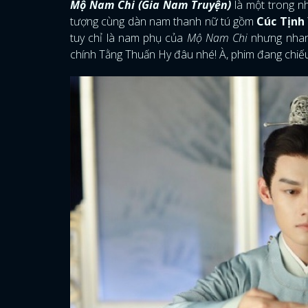
Mộ Nam Chi (Gia Nam Truyện)
là một trong n
tượng cùng dàn nam thanh nữ tú gồm
Cúc Tịnh
tuy chỉ là nam phụ của
Mộ Nam Chi
nhưng nhan 
chính Tằng Thuấn Hy đâu nhé! À, phim đang chiế