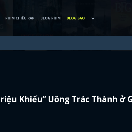
PHIM CHIẾU RẠP
BLOG PHIM
BLOG SAO
Triệu Khiếu” Uông Trác Thành ở 