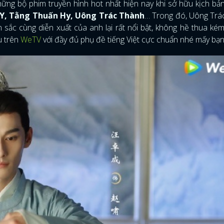
hững bộ phim truyền hình hot nhất hiện nay khi sở hữu kịch bả
 Y, Tằng Thuấn Hy, Uông Trác Thành
… Trong đó, Uông Trá
sắc cùng diễn xuất của anh lại rất nổi bật, không hề thua ké
u trên
WeTV
với đầy đủ phụ đề tiếng Việt cực chuẩn nhé mấy bạn