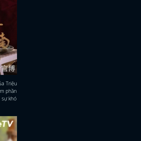
ủa Triệu
ém phần
t sự khó