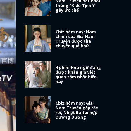
Nam Truyện hot nhất
tháng 10 dù Tịnh Y
gây ức chế
Cbiz hôm nay: Nam
chính của Gia Nam
Truyện được tha
chuyện quá khứ
4 phim Hoa ngữ đang
được khán giả Việt
quan tâm nhất hiện
nay
Cbiz hôm nay: Gia
Nam Truyện gặp rắc
rối; Nhiệt Ba tái hợp
Dương Dương