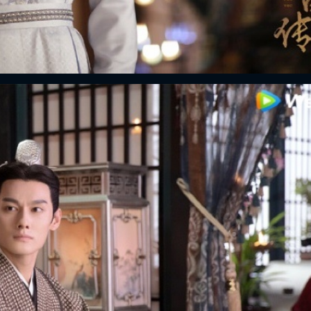
FACEBOOK
GOOGLE