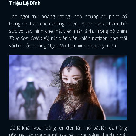
Triệu Lệ Dĩnh
Lên ngôi “nữ hoàng rating” nhờ những bộ phim cổ
trang có thành tích khủng, Triệu Lệ Dĩnh khá chăm thử
sức với tạo hình che mặt trên màn ảnh. Trong bộ phim
Thục Sơn Chiến Kỷ,
nữ diễn viên khiến netizen nhớ mãi
với hình ảnh nàng Ngọc Vô Tâm xinh đẹp, mỹ miều.
Dù là khăn voan bằng ren đen làm nổi bật làn da trắng
nõn nà, tăng vẻ ma mị hay nét trong sáng, thanh thoát