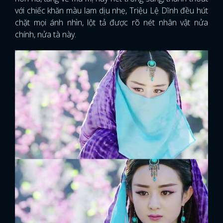
với chiếc khăn màu lam dịu nhẹ, Triệu Lệ Dĩnh đều hút
chặt mọi ánh nhìn, lột tả được rõ nét nhân vật nửa
chính, nửa tà này.