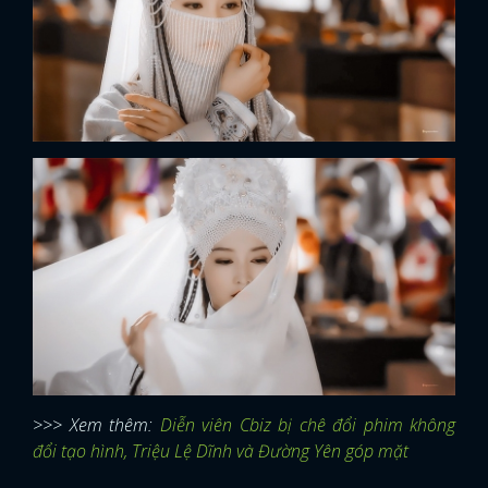
>>> Xem thêm:
Diễn viên Cbiz bị chê đổi phim không
đổi tạo hình, Triệu Lệ Dĩnh và Đường Yên góp mặt