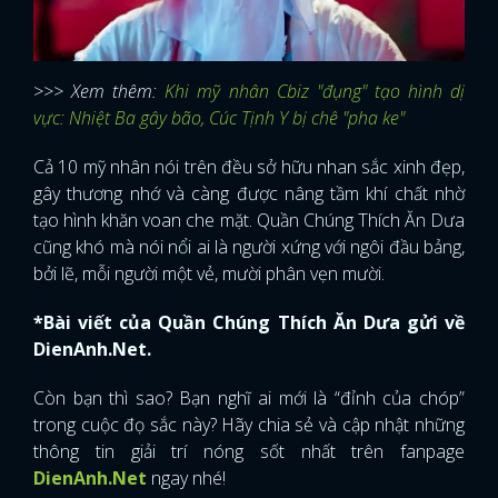
>>> Xem thêm:
Khi mỹ nhân Cbiz "đụng" tạo hình dị
vực: Nhiệt Ba gây bão, Cúc Tịnh Y bị chê "pha ke"
Cả 10 mỹ nhân nói trên đều sở hữu nhan sắc xinh đẹp,
gây thương nhớ và càng được nâng tầm khí chất nhờ
tạo hình khăn voan che mặt. Quần Chúng Thích Ăn Dưa
cũng khó mà nói nổi ai là người xứng với ngôi đầu bảng,
bởi lẽ, mỗi người một vẻ, mười phân vẹn mười.
*Bài viết của Quần Chúng Thích Ăn Dưa gửi về
DienAnh.Net.
Còn bạn thì sao? Bạn nghĩ ai mới là “đỉnh của chóp”
trong cuộc đọ sắc này? Hãy chia sẻ và cập nhật những
thông tin giải trí nóng sốt nhất trên fanpage
DienAnh.Net
ngay nhé!