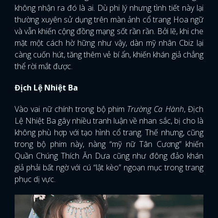
không nhận ra đó là ai. Dù phi lý nhưng tình tiết này lại
thường xuyên sử dụng trên màn ảnh cổ trang Hoa ngữ
và vẫn khiến cộng đồng mạng sốt rần rần. Bởi lẽ, khi che
mặt một cách hờ hững như vậy, dàn mỹ nhân Cbiz lại
càng cuốn hút, tăng thêm vẻ bí ẩn, khiến khán giả chẳng
thể rời mắt được.
Địch Lệ Nhiệt Ba
Vào vai nữ chính trong bộ phim
Trường Ca Hành
, Địch
Lệ Nhiệt Ba gây nhiều tranh luận về nhan sắc, bị cho là
không phù hợp với tạo hình cổ trang. Thế nhưng, cũng
trong bộ phim này, nàng “mỹ nữ Tân Cương” khiến
Quần Chúng Thích Ăn Dưa cũng như đông đảo khán
giả phải bất ngờ với cú “lật kèo” ngoạn mục trong trang
phục dị vực.