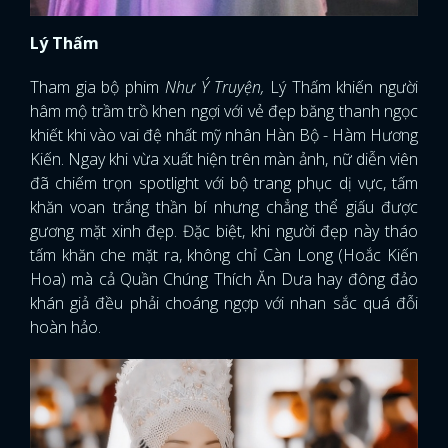
Lý Thấm
Tham gia bộ phim
Như Ý Truyện,
Lý Thấm khiến người
hâm mộ trầm trồ khen ngợi với vẻ đẹp băng thanh ngọc
khiết khi vào vai đệ nhất mỹ nhân Hàn Bộ - Hàm Hương
Kiến. Ngay khi vừa xuất hiện trên màn ảnh, nữ diễn viên
đã chiếm trọn spotlight với bộ trang phục dị vực, tấm
khăn voan trắng thần bí nhưng chẳng thể giấu được
gương mặt xinh đẹp. Đặc biệt, khi người đẹp này tháo
tấm khăn che mặt ra, không chỉ Càn Long (Hoắc Kiến
Hoa) mà cả Quần Chúng Thích Ăn Dưa hay đông đảo
khán giả đều phải choáng ngợp với nhan sắc quá đỗi
hoàn hảo.