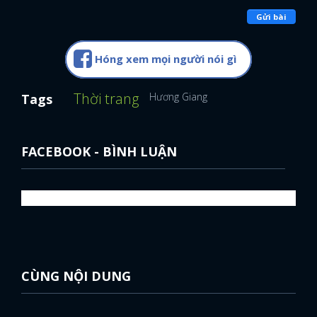
Gửi bài
Hóng xem mọi người nói gì
Thời trang
Hương Giang
Tags
FACEBOOK - BÌNH LUẬN
CÙNG NỘI DUNG