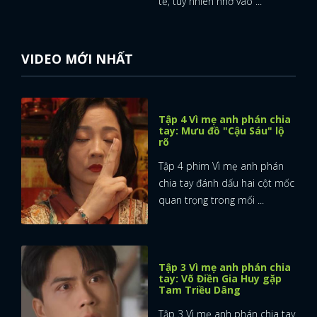
tế, tuy nhiên nhờ vào ...
VIDEO MỚI NHẤT
Tập 4 Vì mẹ anh phán chia
tay: Mưu đồ "Cậu Sáu" lộ
rõ
Tập 4 phim Vì mẹ anh phán
chia tay đánh dấu hai cột mốc
quan trọng trong mối ...
Tập 3 Vì mẹ anh phán chia
tay: Võ Điền Gia Huy gặp
Tam Triều Dâng
Tập 3 Vì mẹ anh phán chia tay