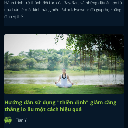
Hành trình trở thành đối tác của Ray-Ban, và những dấu ấn lớn từ
nhà bán lẻ mắt kính hàng hiệu Patrick Eyewear đã giúp họ khẳng
định vị thế.
Hướng dẫn sử dụng "thiền định" giảm căng
thẳng lo âu một cách hiệu quả
x
ĐĂNG NHẬP
Tian Yi