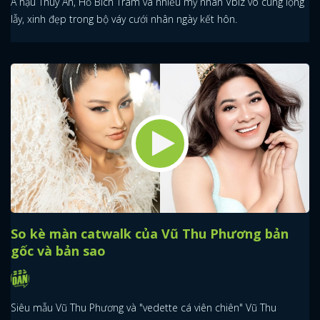
Á hậu Thuý An, Hồ Bích Trâm và nhiều mỹ nhân Vbiz vô cùng lộng
lẫy, xinh đẹp trong bộ váy cưới nhân ngày kết hôn.
So kè màn catwalk của Vũ Thu Phương bản
gốc và bản sao
Siêu mẫu Vũ Thu Phương và "vedette cá viên chiên" Vũ Thu