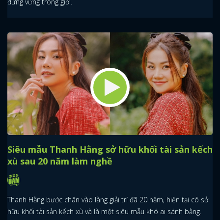
đứng vững trong giới.
Siêu mẫu Thanh Hằng sở hữu khối tài sản kếch
xù sau 20 năm làm nghề
Thanh Hằng bước chân vào làng giải trí đã 20 năm, hiện tại cô sở
hữu khối tài sản kếch xù và là một siêu mẫu khó ai sánh bằng.