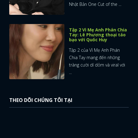
Nhật Bản One Cut of the ...
Tập 2 Vì Mẹ Anh Phán Chia
Tay: Lê Phương thoại táo
bạo với Quốc Huy
Tập 2 của Vì Mẹ Anh Phán
Chia Tay mang đến những
tràng cười dí dỏm và viral với
...
THEO DÕI CHÚNG TÔI TẠI