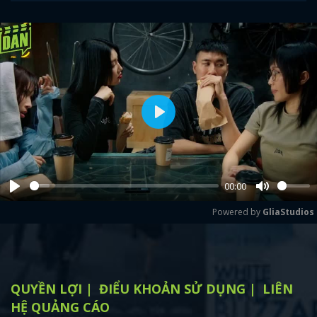
Play
00:00
Play
Mute
Powered by 
GliaStudios
QUYỀN LỢI
ĐIỂU KHOẢN SỬ DỤNG
LIÊN
HỆ QUẢNG CÁO