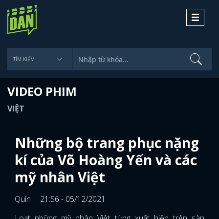
Toggle
navigati
VIDEO PHIM
VIỆT
Những bộ trang phục nặng
kí của Võ Hoàng Yến và các
mỹ nhân Việt
Quìn
21:56 - 05/12/2021
Loạt những mỹ nhân Việt từng xuất hiện trên sàn