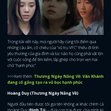
Trong bài viết này, mọi người hãy cùng tôi điểm qua
những cậu ấm, cô chiêu của “vũ trụ VFC” thiếu đi tình
yêu thương của gia đình và lúc nào họ cũng phải vật lộn
với cuộc sống để tìm kiếm, lắp ghép cho trọn vẹn hai
chữ “hạnh phúc”.
>>>Xem thêm:
Thương Ngày Nắng Về: Vân Khánh
đang cố gắng tạo ra vỏ bọc hạnh phúc
Hoàng Duy (Thương Ngày Nắng Về)
Người đầu tiên được tôi gọi tên không ai khác chính cả
Hoàng Duy (
Đình Tú
) – đứa con trai được cha mình kỳ