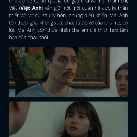
cho cô bé tự do qua lại để gặp cha và mẹ. Thậm chí,
Việt (
Việt Anh
) vẫn giữ một mối quan hệ cực kỳ thân
thiết với vợ cũ sau ly hôn, nhưng điều khiến Mai Anh
tổn thương lại không xuất phát từ đổ vỡ của cha mẹ, có
lúc Mai Anh còn thừa nhận cha em chỉ thích hợp làm
bạn của nhau thôi.