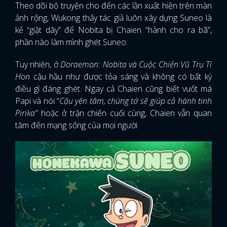
Theo dõi bộ truyện cho đến các lần xuất hiện trên màn
ảnh rộng, Wukong thấy tác giả luôn xây dựng Suneo là
kẻ “giật dây” để Nobita bị Chaien “hành cho ra bã”,
phần nào làm mình ghét Suneo.
Tuy nhiên, ở
Doraemon: Nobita và Cuộc Chiến Vũ Trụ Tí
Hon
cậu hầu như được tỏa sáng và không có bất kỳ
điều gì đáng ghét. Ngay cả Chaien cũng biết vuốt má
Papi và nói “
Cậu yên tâm, chúng tớ sẽ giúp cả hành tinh
Pirika”
hoặc ở trận chiến cuối cùng, Chaien vẫn quan
tâm đến mạng sống của mọi người.