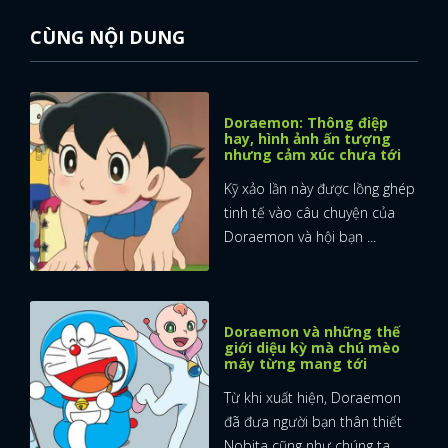
CÙNG NỘI DUNG
Doraemon: Thông điệp
hay, hình ảnh ấn tượng
nhưng cảm xúc chưa tới
Kỹ xảo lần này được lồng ghép
tinh tế vào câu chuyện của
Doraemon và hội bạn ...
Doraemon và những thế
giới diệu kỳ mà chú mèo
máy từng mang tới
Từ khi xuất hiện, Doraemon
đã đưa người bạn thân thiết
Nobita cũng như chúng ta ...