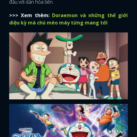
đấu với dàn hỏa tiễn.
>>> Xem thêm:
Doraemon và những thế giới
diệu kỳ mà chú mèo máy từng mang tới