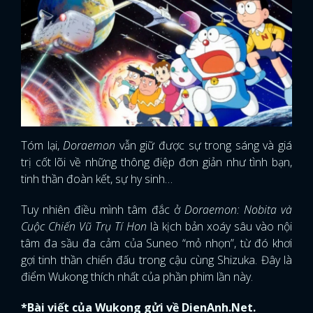
Tóm lại,
Doraemon
vẫn giữ được sự trong sáng và giá
trị cốt lõi về những thông điệp đơn giản như tình bạn,
tinh thần đoàn kết, sự hy sinh…
Tuy nhiên điều mình tâm đắc ở
Doraemon: Nobita và
Cuộc Chiến Vũ Trụ Tí Hon
là kịch bản xoáy sâu vào nội
tâm đa sầu đa cảm của Suneo “mỏ nhọn”, từ đó khơi
gợi tinh thần chiến đấu trong cậu cùng Shizuka. Đây là
điểm Wukong thích nhất của phần phim lần này.
x
ĐĂNG NHẬP
*Bài viết của Wukong gửi về DienAnh.Net.