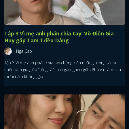
Tập 3 Vì mẹ anh phán chia tay: Võ Điền Gia
Huy gặp Tam Triều Dâng
Nga Cao
Tập 3 Vì mẹ anh phán chia tay chứng kiến những tương tác vui
nhộn oan gia giữa “tổng tài” - cô gái nghèo giữa Phú và Tâm sau
mười năm không gặp.