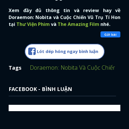
Xem đầy đủ thông tin và review hay về
FACEBOOK
GOOGLE
Doraemon: Nobita và Cuộc Chiến Vũ Trụ Tí Hon
tại
Thư Viện Phim
và
The Amazing Film
nhé.
Gửi bài
Lót dép hóng ngay bình luận
Doraemon: Nobita Và Cuộc Chiến Vũ T
Tags
FACEBOOK - BÌNH LUẬN