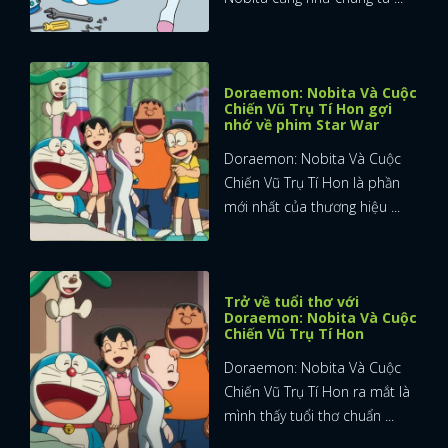
Doraemon: Nobita Và Cuộc
Chiến Vũ Trụ Tí Hon gợi
nhớ về phim Star War
Doraemon: Nobita Và Cuộc
Chiến Vũ Trụ Tí Hon là phần
mới nhất của thương hiệu ...
Trở về tuổi thơ với
Doraemon: Nobita Và Cuộc
Chiến Vũ Trụ Tí Hon
Doraemon: Nobita Và Cuộc
Chiến Vũ Trụ Tí Hon ra mắt là
mình thấy tuổi thơ chuẩn ...