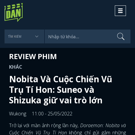
Toggle
navigati
REVIEW PHIM
KHÁC
Nobita Và Cuộc Chiến Vũ
Trụ Tí Hon: Suneo và
Shizuka giữ vai trò lớn
Wukong
11:00 - 25/05/2022
Trở lại với màn ảnh rộng lần này,
Doraemon: Nobita và
Cuộc Chiến Vũ Trụ Tí Hon
không chỉ gửi gắm những