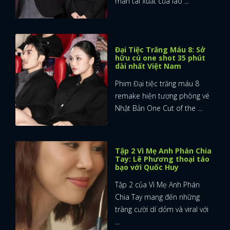
màn tái xuất của lão ...
Đại Tiệc Trăng Máu 8: Sở
hữu cú one shot 35 phút
dài nhất Việt Nam
Phim Đại tiệc trăng máu 8
remake hiện tượng phòng vé
Nhật Bản One Cut of the ...
Tập 2 Vì Mẹ Anh Phán Chia
Tay: Lê Phương thoại táo
bạo với Quốc Huy
Tập 2 của Vì Mẹ Anh Phán
Chia Tay mang đến những
tràng cười dí dỏm và viral với
...