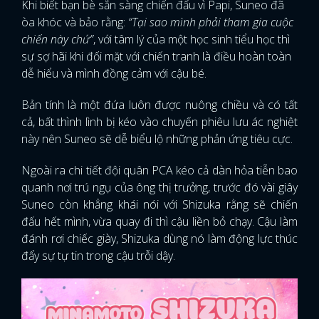
Khi biết bạn bè sẵn sàng chiến đấu vì Papi, Suneo đã
òa khóc và bảo rằng:
“Tại sao mình phải tham gia cuộc
chiến này chứ”
, với tâm lý của một học sinh tiểu học thì
sự sợ hãi khi đối mặt với chiến tranh là điều hoàn toàn
dễ hiểu và mình đồng cảm với cậu bé.
Bản tính là một đứa luôn được nuông chiều và có tất
cả, bất thình lình bị kéo vào chuyến phiêu lưu ác nghiệt
này nên Suneo sẽ dễ biểu lộ những phản ứng tiêu cực.
Ngoài ra chi tiết đội quân PCA kéo cả dàn hỏa tiễn bao
quanh nơi trú ngụ của ông thị trưởng, trước đó vài giây
Suneo còn khẳng khái nói với Shizuka rằng sẽ chiến
đấu hết mình, vừa quay đi thì cậu liền bỏ chạy. Cậu làm
đánh rơi chiếc giày, Shizuka dùng nó làm động lực thúc
đẩy sự tự tin trong cậu trỗi dậy.