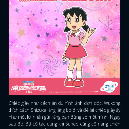
Chiếc giày như cách ẩn dụ hình ảnh đơn độc, Wukong
thích cách Shizuka lẳng lặng bỏ đi và để lại chiếc giày ấy
như một lời nhắn gửi rằng bạn đừng sợ một mình. Ngay
sau đó, đã có tác dụng khi Suneo cùng cô nàng chiến