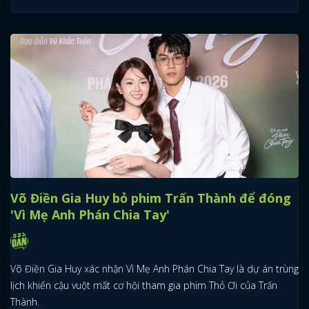
Võ Điền Gia Huy bỏ phim Trấn Thành để đóng
'Vì Mẹ Anh Phán Chia Tay'
Võ Điền Gia Huy xác nhận Vì Mẹ Anh Phán Chia Tay là dự án trùng
lịch khiến cậu vuột mất cơ hội tham gia phim Thỏ Ơi của Trấn
Thành.