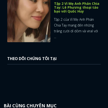
Tập 2 Vì Mẹ Anh Phán Chia
Tay: Lê Phương thoại táo
bạo với Quốc Huy
Tập 2 của Vì Mẹ Anh Phán
Chia Tay mang đến những
tràng cười dí dỏm và viral với
...
THEO DÕI CHÚNG TÔI TẠI
x
ĐĂNG NHẬP
BÀI CÙNG CHUYÊN MỤC