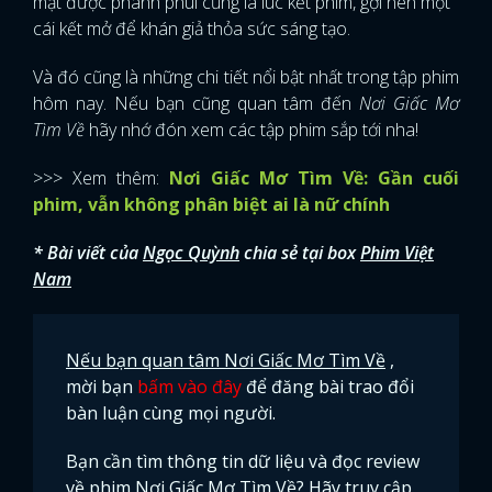
mật được phanh phui cũng là lúc kết phim, gợi nên một
cái kết mở để khán giả thỏa sức sáng tạo.
Và đó cũng là những chi tiết nổi bật nhất trong tập phim
hôm nay. Nếu bạn cũng quan tâm đến
Nơi Giấc Mơ
Tìm Về
hãy nhớ đón xem các tập phim sắp tới nha!
>>> Xem thêm:
Nơi Giấc Mơ Tìm Về: Gần cuối
phim, vẫn không phân biệt ai là nữ chính
* Bài viết của
Ngọc Quỳnh
chia sẻ tại box
Phim Việt
Nam
Nếu bạn quan tâm Nơi Giấc Mơ Tìm Về
,
mời bạn
bấm vào đây
để đăng bài trao đổi
bàn luận cùng mọi người.
Bạn cần tìm thông tin dữ liệu và đọc review
về phim
Nơi Giấc Mơ Tìm Về
? Hãy truy cập