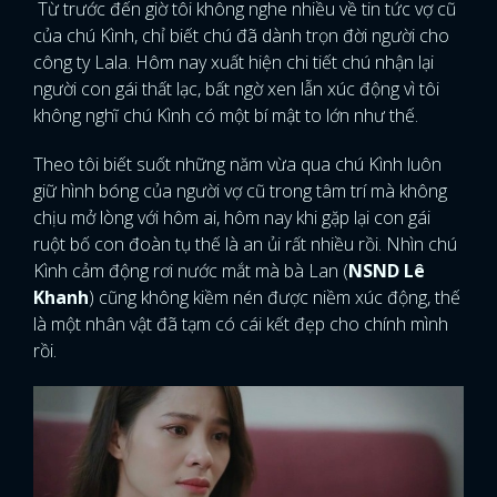
Từ trước đến giờ tôi không nghe nhiều về tin tức vợ cũ
của chú Kình, chỉ biết chú đã dành trọn đời người cho
công ty Lala. Hôm nay xuất hiện chi tiết chú nhận lại
người con gái thất lạc, bất ngờ xen lẫn xúc động vì tôi
không nghĩ chú Kình có một bí mật to lớn như thế.
Theo tôi biết suốt những năm vừa qua chú Kình luôn
giữ hình bóng của người vợ cũ trong tâm trí mà không
chịu mở lòng với hôm ai, hôm nay khi gặp lại con gái
ruột bố con đoàn tụ thế là an ủi rất nhiều rồi. Nhìn chú
Kình cảm động rơi nước mắt mà bà Lan (
NSND Lê
Khanh
) cũng không kiềm nén được niềm xúc động, thế
là một nhân vật đã tạm có cái kết đẹp cho chính mình
rồi.