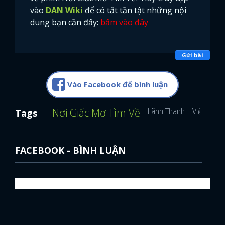
vào
DAN Wiki
để có tất tần tật những nội
dung bạn cần đấy:
bấm vào đây
Gửi bài
Vào Facebook để bình luận
Nơi Giấc Mơ Tìm Về
Lãnh Thanh
Việt Hoa
Tags
FACEBOOK - BÌNH LUẬN