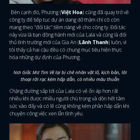
Bên cạnh đó, Phương (
Việt Hoa
) cũng đã quay trở về
công ty để tiếp tục dự án dang dở thậm chí cô còn
mang theo “đối tác” tiềm năng về cho công ty. Đối tác
này vừa là bạn đồng hành mới của Lala và cũng là đối
thủ tình trường mới của Gia An (
Lãnh Thanh
) luôn, vì
tôi thấy cả hai cậu đều có chung mục tiêu hiện thực
hóa những dự định của Phương.
Nơi Giấc Mơ Tìm Về lại bị chê nhân vật lố, kịch bản, lời
thoại rời rạc kém hấp dẫn, có nhiều mâu thuẫn
Chặng đường sắp tới của Lala có vẻ ổn áp hơn rất
nhiều khi được nhiều người chú trọng và dồn hết tâm
sức vào đấy và có lẽ cũng không kém phần hấp dẫn khi
chuyện công việc xen lẫn tình yêu.