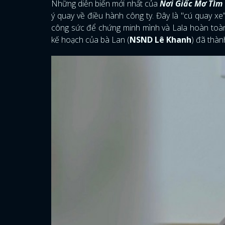
Những diễn biến mới nhất của
Nơi Giấc Mơ Tìm
ý quay về điều hành công ty. Đây là "cú quay xe
công sức để chứng minh mình và Lala hoàn toàn 
kế hoạch của bà Lan (
NSND Lê Khanh
) đã thàn