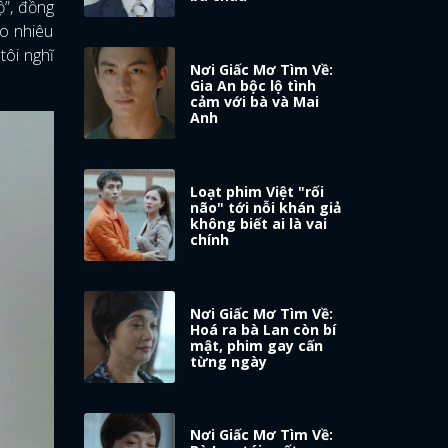
ộ”, đồng
ao nhiêu
tôi nghĩ
Nơi Giấc Mơ Tìm Về:
Gia An bộc lộ tình
cảm với bà và Mai
Anh
Loạt phim Việt "rối
não" tới nỗi khán giả
không biết ai là vai
chính
Nơi Giấc Mơ Tìm Về:
Hoá ra bà Lan còn bí
mật, phim gay cấn
từng ngày
Nơi Giấc Mơ Tìm Về: