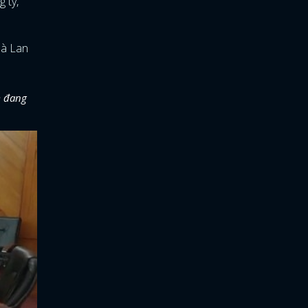
 ty,
bà Lan
m đang