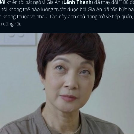
 Về
khiến tôi bất ngờ vì Gia An (
Lãnh Thanh
) đã thay đổi “180 đ
” tôi không thể nào lường trước được bởi Gia An đã tốn biết b
không thuộc về nhau. Lần này anh chủ động trở về tiếp quản, 
h công rồi.