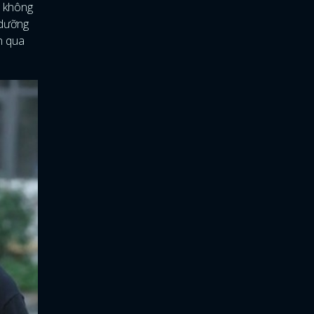
n không
 dưỡng
an qua