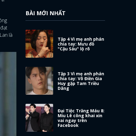
BÀI MỚI NHẤT
hông
 đạt
Lan là
Tập 4 Vì mẹ anh phán
chia tay: Mưu đồ
"Cậu Sáu" lộ rõ
Tập 3 Vì mẹ anh phán
chia tay: Võ Điền Gia
Huy gặp Tam Triều
Dâng
Đại Tiệc Trăng Máu 8:
Miu Lê công khai xin
vai ngay trên
Facebook