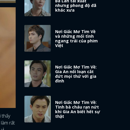
Bà Lan tái xuất
nhưng phong độ đã
khác xưa
Nơi Giấc Mơ Tìm Về
và những mối tình
ngang trái của phim
Việt
Nơi Giấc Mơ Tìm Về:
Gia An nổi loạn cắt
đứt mọi thứ với gia
đình
Nơi Giấc Mơ Tìm Về:
Tình bà cháu rạn nứt
khi Gia An biết hết sự
i thấy
thật
 làm rất
vì