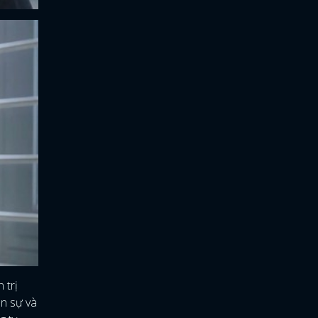
 trị
ân sự và