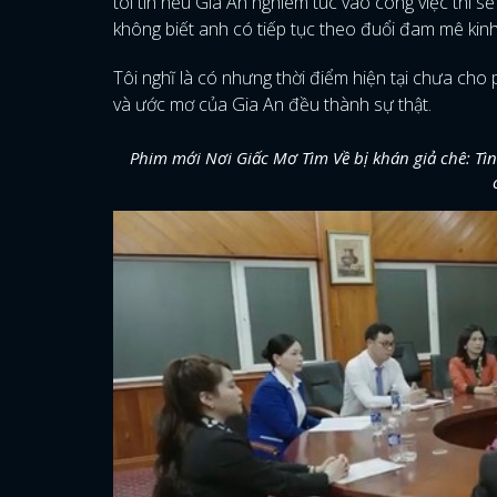
tôi tin nếu Gia An nghiêm túc vào công việc thì sẽ
không biết anh có tiếp tục theo đuổi đam mê kin
Tôi nghĩ là có nhưng thời điểm hiện tại chưa cho
và ước mơ của Gia An đều thành sự thật.
Phim mới Nơi Giấc Mơ Tìm Về bị khán giả chê: T