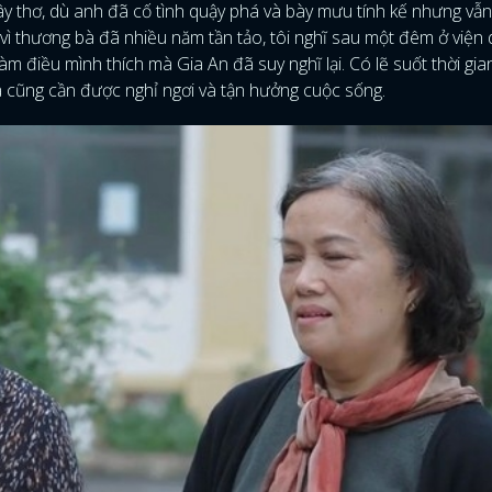
ây thơ, dù anh đã cố tình quậy phá và bày mưu tính kế nhưng vẫ
à vì thương bà đã nhiều năm tần tảo, tôi nghĩ sau một đêm ở viện
FACEBOOK
GOOGLE
làm điều mình thích mà Gia An đã suy nghĩ lại. Có lẽ suốt thời gi
à cũng cần được nghỉ ngơi và tận hưởng cuộc sống.