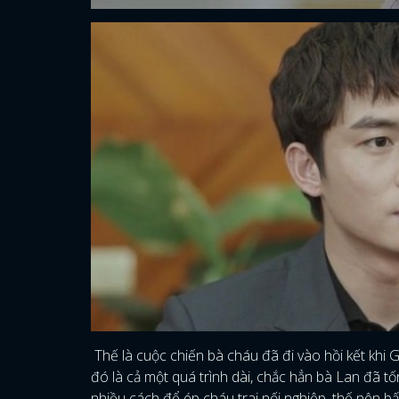
Thế là cuộc chiến bà cháu đã đi vào hồi kết khi G
đó là cả một quá trình dài, chắc hẳn bà Lan đã tố
nhiều cách để ép cháu trai nối nghiệp, thế nên bấ