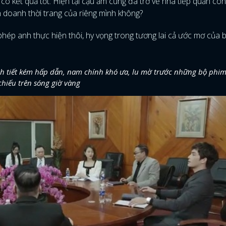
 có kết quả tốt. Hiện tại cậu ấm cũng đã trở về nhà tiếp quản công
h doanh thời trang của riêng mình không?
 phép anh thực hiện thôi, hy vọng trong tương lai cả ước mơ của 
ình tiết kém hấp dẫn, nam chính khó ưa, lu mờ trước những bộ phi
chiếu trên sóng giờ vàng