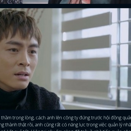
thầm trong lòng, cách anh lên công ty đứng trước hội đồng quản
g thành thật rồi, anh cũng rất có năng lực trong việc quản lý nh