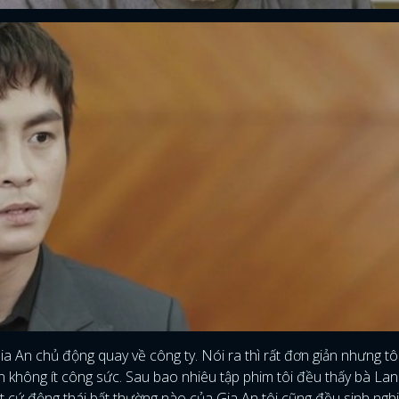
ia An chủ động quay về công ty. Nói ra thì rất đơn giản nhưng tô
n không ít công sức. Sau bao nhiêu tập phim tôi đều thấy bà Lan
t cứ động thái bất thường nào của Gia An tôi cũng đều sinh nghi 