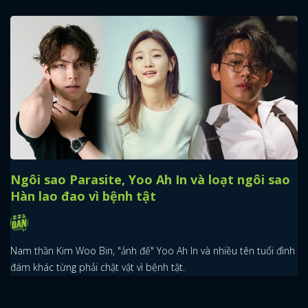
FACEBOOK
GOOGLE
Ngôi sao Parasite, Yoo Ah In và loạt ngôi sao
Hàn lao đao vì bệnh tật
Nam thần Kim Woo Bin, "ảnh đế" Yoo Ah In và nhiều tên tuổi đình
đám khác từng phải chật vật vì bệnh tật.