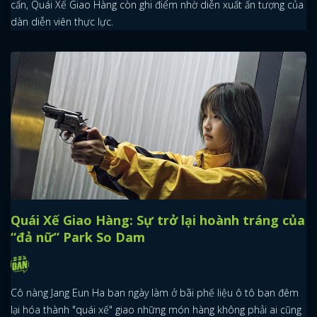
cấn, Quái Xế Giao Hàng còn ghi điểm nhờ diễn xuất ấn tượng của
dàn diễn viên thực lực.
Quái Xế Giao Hàng: Sự trở lại hoành tráng của
“đả nữ” Park So Dam
Cô nàng Jang Eun Ha ban ngày làm ở bãi phế liệu ô tô ban đêm
lại hóa thành "quái xế" giao những món hàng không phải ai cũng