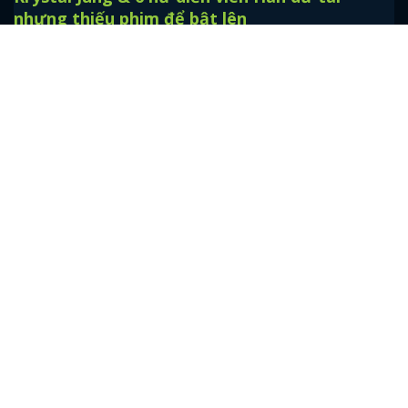
Truyền thông xứ Kim Chi rầm rộ đưa tin về nhan sắc của Song
Hye Kyo và việc Song Joong Ki cùng Park So Dam làm MC trong
LHP Busan.
Krystal Jung & 6 nữ diễn viên Hàn dư tài
nhưng thiếu phim để bật lên
Nhìn trường hợp của những nữ diễn viên này mà tôi mới thấy rằng
"hay" thôi chưa đủ, muốn nổi tiếng thì còn phải "hên" nữa.