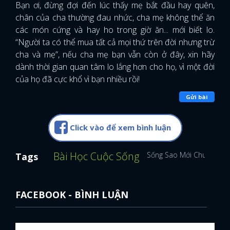
Bạn ơi, đừng
đợi đến lúc thấy mẹ bắt đầu hay quên,
chân của cha thường đau nhức, cha mẹ không thể ăn
các món cứng và hay ho trong giờ ăn... mới biết lo.
“Người ta có thể mua tất cả mọi thứ trên đời nhưng trừ
cha và mẹ”, nếu cha mẹ bạn vẫn còn ở đây, xin hãy
dành thời gian quan tâm lo lắng hơn cho họ, vì một đời
của họ đã cực khổ vì bạn nhiều rồi!
Gửi bài
Click vào để xem bình luận
Bài Học Cuộc Sống
Sống Sao Mới Chuẩn
Tags
FACEBOOK - BÌNH LUẬN