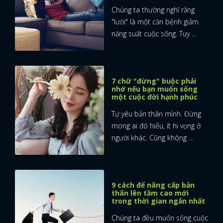
Chúng ta thường nghĩ rằng
"lười" là một căn bệnh giảm
năng suất cuộc sống. Tuy ...
7 chữ "đừng" buộc phải
nhớ nếu bạn muốn sống
một cuộc đời hạnh phúc
Tự yêu bản thân mình. Đừng
mong ai đó hiểu, ít hi vọng ở
người khác. Cũng không ...
9 cách để nâng cấp bản
thân lên tầm cao mới
x
trong thời gian ngắn nhất
ĐĂNG NHẬP
Chúng ta đều muốn sống cuộc