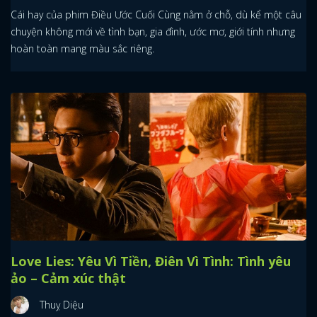
Cái hay của phim Điều Ước Cuối Cùng nằm ở chỗ, dù kể một câu
chuyện không mới về tình bạn, gia đình, ước mơ, giới tính nhưng
hoàn toàn mang màu sắc riêng.
Love Lies: Yêu Vì Tiền, Điên Vì Tình: Tình yêu
ảo – Cảm xúc thật
Thuỵ Diệu