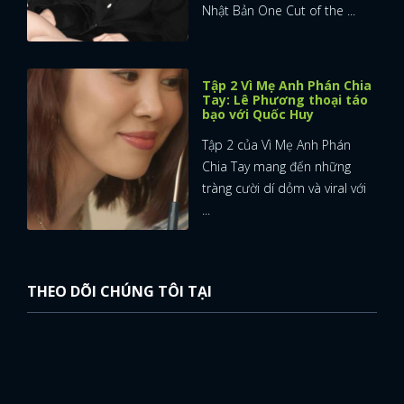
Nhật Bản One Cut of the ...
Tập 2 Vì Mẹ Anh Phán Chia
Tay: Lê Phương thoại táo
bạo với Quốc Huy
Tập 2 của Vì Mẹ Anh Phán
Chia Tay mang đến những
tràng cười dí dỏm và viral với
...
THEO DÕI CHÚNG TÔI TẠI