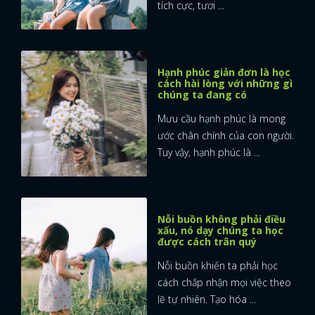
tích cực, tươi ...
Hạnh phúc giản đơn là học
cách hài lòng với những gì
chúng ta đang có
Mưu cầu hạnh phúc là mong
ước chân chính của con người.
Tuy vậy, hạnh phúc là ...
Nỗi buồn không phải điều
xấu, nó dạy chúng ta học
được cách trân quý
Nỗi buồn khiến ta phải học
cách chấp nhận mọi việc theo
lẽ tự nhiên. Tạo hóa ...