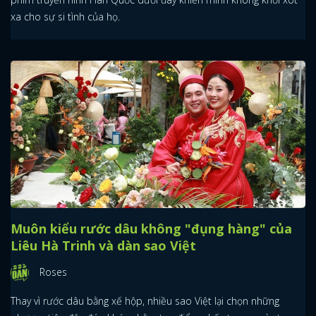
xa cho sự si tình của họ.
Muôn kiểu rước dâu không "đụng hàng" của
Liêu Hà Trinh và dàn sao Việt
Roses
Thay vì rước dâu bằng xế hộp, nhiều sao Việt lại chọn những