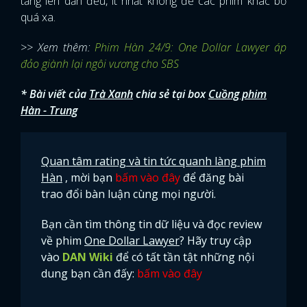
tăng lên dần đều, ít nhất không để các phim khác bỏ
quá xa.
>> Xem thêm:
Phim Hàn 24/9: One Dollar Lawyer áp
đảo giành lại ngôi vương cho SBS
* Bài viết của
Trà Xanh
chia sẻ tại box
Cuồng phim
Hàn - Trung
Quan tâm rating và tin tức quanh làng phim
Hàn
, mời bạn
bấm vào đây
để đăng bài
trao đổi bàn luận cùng mọi người.
Bạn cần tìm thông tin dữ liệu và đọc review
về phim
One Dollar Lawyer
? Hãy truy cập
vào
DAN Wiki
để có tất tần tật những nội
dung bạn cần đấy:
bấm vào đây