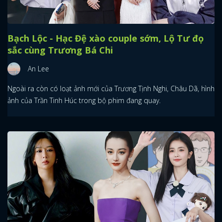
Bạch Lộc - Hạc Đệ xào couple sớm, Lộ Tư đọ
sắc cùng Trương Bá Chi
An Lee
Ngoài ra còn có loạt ảnh mới của Trương Tịnh Nghi, Châu Dã, hình
ảnh của Trần Tinh Húc trong bộ phim đang quay.