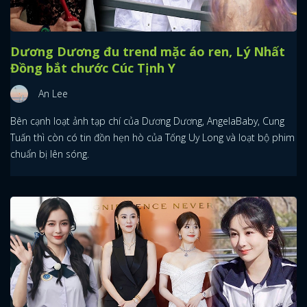
Dương Dương đu trend mặc áo ren, Lý Nhất
Đồng bắt chước Cúc Tịnh Y
An Lee
Bên cạnh loạt ảnh tạp chí của Dương Dương, AngelaBaby, Cung
Tuấn thì còn có tin đồn hẹn hò của Tống Uy Long và loạt bộ phim
chuẩn bị lên sóng.