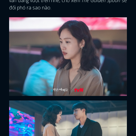
vẫn đang vượt trên nhé, chờ xem
The Golden Spoon
sẽ
đối phó ra sao nào.